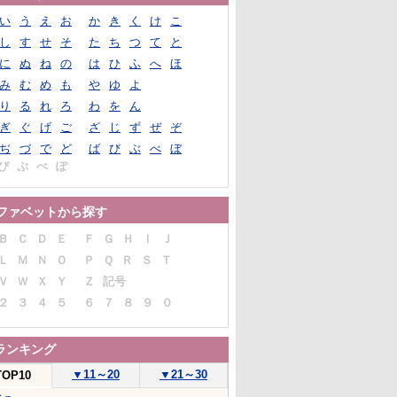
い
う
え
お
か
き
く
け
こ
し
す
せ
そ
た
ち
つ
て
と
に
ぬ
ね
の
は
ひ
ふ
へ
ほ
み
む
め
も
や
ゆ
よ
り
る
れ
ろ
わ
を
ん
ぎ
ぐ
げ
ご
ざ
じ
ず
ぜ
ぞ
ぢ
づ
で
ど
ば
び
ぶ
べ
ぼ
ぴ
ぷ
ぺ
ぽ
ファベットから探す
Ｂ
Ｃ
Ｄ
Ｅ
Ｆ
Ｇ
Ｈ
Ｉ
Ｊ
Ｌ
Ｍ
Ｎ
Ｏ
Ｐ
Ｑ
Ｒ
Ｓ
Ｔ
Ｖ
Ｗ
Ｘ
Ｙ
Ｚ
記号
２
３
４
５
６
７
８
９
０
ランキング
▼
11～20
▼
21～30
TOP10