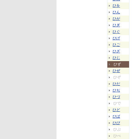
ひを
ひん
ひが
ひぎ
ひぐ
ひげ
ひご
ひざ
ひじ
ひず
ひぜ
ひぞ
ひだ
ひぢ
ひづ
ひで
ひど
ひば
ひび
ひぶ
ひべ