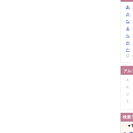
あ
さ
な
ま
ら
が
だ
ぱ
アル
Ａ
Ｋ
Ｕ
１
検索
▼