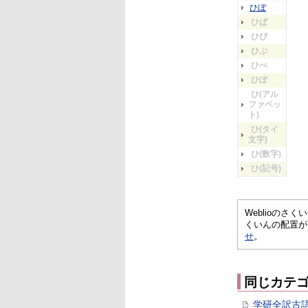
ひぼ
ひぱ
ひぴ
ひぷ
ひぺ
ひぽ
ひ(アル
ファベッ
ト)
ひ(タイ
文字)
ひ(数字)
ひ(記号)
Weblioの
くいんの配置が
せ
。
同じカテ
学研全訳古