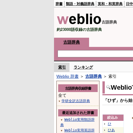
辞書
類語・対義語辞典
英和・和英辞典
日中
古語辞典
約23000語収録の古語辞典
古語辞典
索引
ランキング
Weblio 辞書
＞
古語辞典
＞ 索引
Webl
古語辞典収録辞書
全て
「ひず」から始
学研全訳古語辞典
▼
最近追加された辞書
絞込み
Weblio実用類語辞
▼
ひ
典
ひあ
Weblio実用英語辞
▼