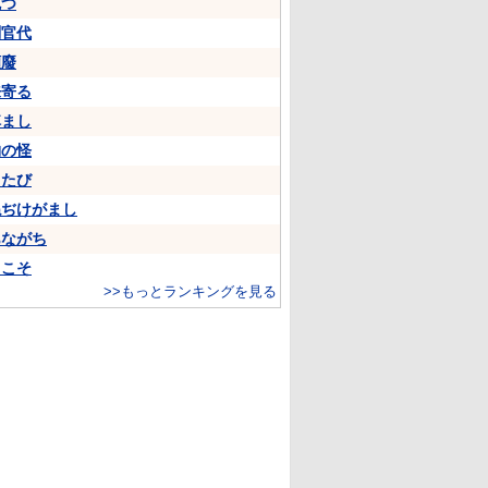
克つ
判官代
頽廢
来寄る
悼まし
物の怪
ちたび
ねぢけがまし
あながち
…こそ
>>もっとランキングを見る