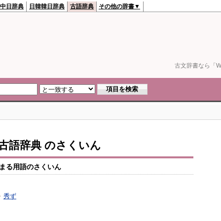
中日辞典
日韓韓日辞典
古語辞典
その他の辞書▼
古文辞書なら「We
io古語辞典 のさくいん
まる用語のさくいん
秀ず