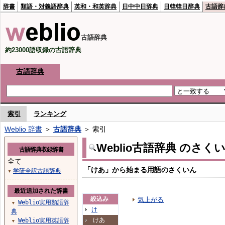
辞書
類語・対義語辞典
英和・和英辞典
日中中日辞典
日韓韓日辞典
古語辞
古語辞典
約23000語収録の古語辞典
古語辞典
索引
ランキング
Weblio 辞書
＞
古語辞典
＞ 索引
Weblio古語辞典 のさく
古語辞典収録辞書
全て
「けあ」から始まる用語のさくいん
学研全訳古語辞典
▼
最近追加された辞書
絞込み
気上がる
Weblio実用類語辞
▼
け
典
けあ
Weblio実用英語辞
▼