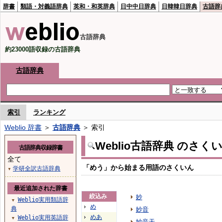
辞書
類語・対義語辞典
英和・和英辞典
日中中日辞典
日韓韓日辞典
古語辞
古語辞典
約23000語収録の古語辞典
古語辞典
索引
ランキング
Weblio 辞書
＞
古語辞典
＞ 索引
Weblio古語辞典 のさく
古語辞典収録辞書
全て
「めう」から始まる用語のさくいん
学研全訳古語辞典
▼
最近追加された辞書
絞込み
妙
Weblio実用類語辞
▼
め
典
妙音
めあ
Weblio実用英語辞
▼
妙音天