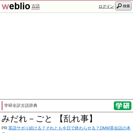
古語
検索
ログイン
学研全訳古語辞典
みだれ－ごと 【乱れ事】
PR:
英語サボり続ける？それとも今日で終わらせる？DMM英会話の本