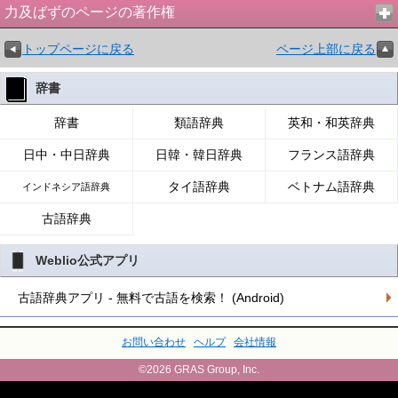
力及ばずのページの著作権
トップページに戻る
ページ上部に戻る
辞書
辞書
類語辞典
英和・和英辞典
日中・中日辞典
日韓・韓日辞典
フランス語辞典
タイ語辞典
ベトナム語辞典
インドネシア語辞典
古語辞典
Weblio公式アプリ
古語辞典アプリ - 無料で古語を検索！ (Android)
お問い合わせ
ヘルプ
会社情報
©2026 GRAS Group, Inc.