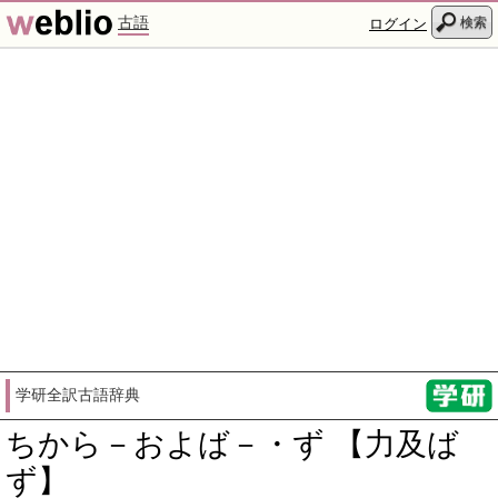
古語
検索
ログイン
学研全訳古語辞典
ちから－およば－・ず 【力及ば
ず】