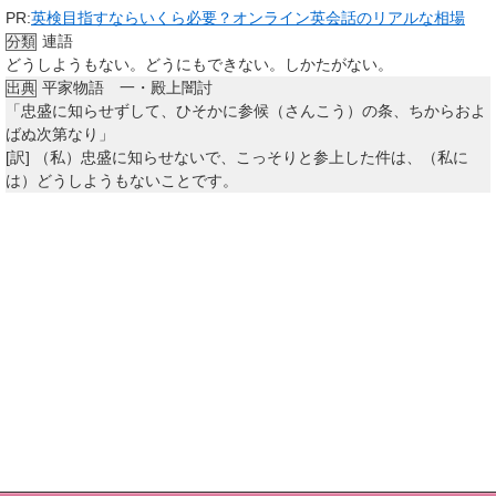
PR:
英検目指すならいくら必要？オンライン英会話のリアルな相場
連語
分類
どうしようもない。どうにもできない。しかたがない。
平家物語 一・殿上闇討
出典
「忠盛に知らせずして、ひそかに参候（さんこう）の条、ちからおよ
ばぬ次第なり」
[訳]
（私）忠盛に知らせないで、こっそりと参上した件は、（私に
は）どうしようもないことです。