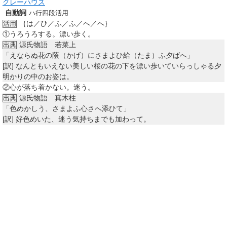
クレーハウス
自動詞
ハ行四段活用
｛は／ひ／ふ／ふ／へ／へ｝
活用
①
うろうろする。漂い歩く。
源氏物語 若菜上
出典
「えならぬ花の蔭（かげ）にさまよひ給（たま）ふ夕ばへ」
[訳]
なんともいえない美しい桜の花の下を漂い歩いていらっしゃる夕
明かりの中のお姿は。
②
心が落ち着かない。迷う。
源氏物語 真木柱
出典
「色めかしう、さまよふ心さへ添ひて」
[訳]
好色めいた、迷う気持ちまでも加わって。