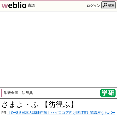
古語
検索
ログイン
学研全訳古語辞典
さまよ・ふ 【彷徨ふ】
PR:
【OA8.5日本人講師在籍】ハイスコア向けIELTS対策講座ならバー