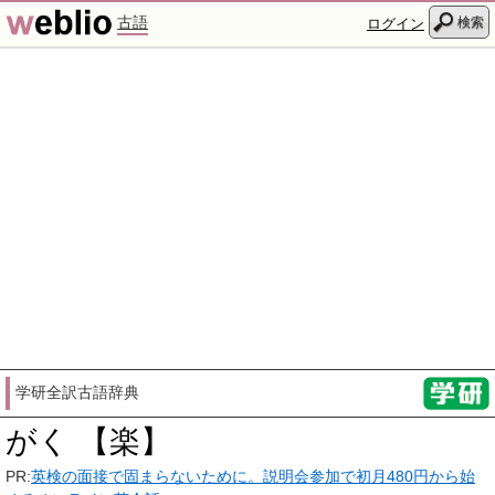
古語
検索
ログイン
学研全訳古語辞典
がく 【楽】
PR:
英検の面接で固まらないために。説明会参加で初月480円から始