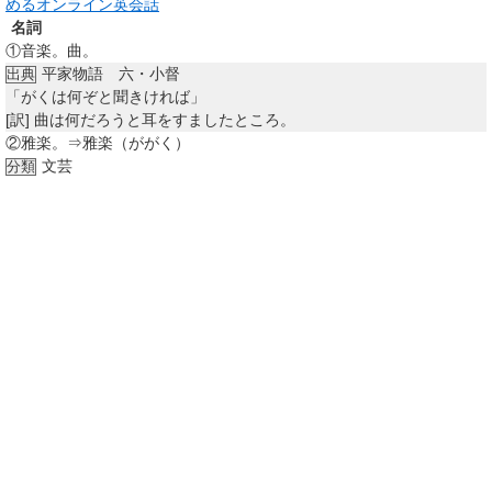
めるオンライン英会話
名詞
①
音楽。曲。
平家物語 六・小督
出典
「がくは何ぞと聞きければ」
[訳]
曲は何だろうと耳をすましたところ。
②
雅楽。⇒雅楽（ががく）
文芸
分類