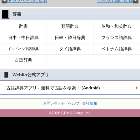
トップページに戻る
ページ上部に戻る
辞書
辞書
類語辞典
英和・和英辞典
日中・中日辞典
日韓・韓日辞典
フランス語辞典
タイ語辞典
ベトナム語辞典
インドネシア語辞典
古語辞典
Weblio公式アプリ
古語辞典アプリ - 無料で古語を検索！ (Android)
お問い合わせ
ヘルプ
会社情報
©2026 GRAS Group, Inc.