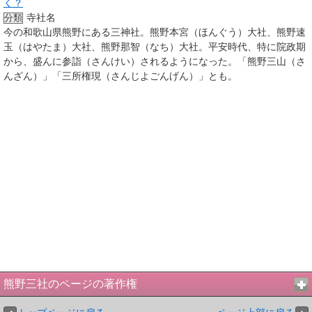
く？
寺社名
分類
今の和歌山県熊野にある三神社。熊野本宮（ほんぐう）大社、熊野速
玉（はやたま）大社、熊野那智（なち）大社。平安時代、特に院政期
から、盛んに参詣（さんけい）されるようになった。「熊野三山（さ
んざん）」「三所権現（さんじよごんげん）」とも。
熊野三社のページの著作権