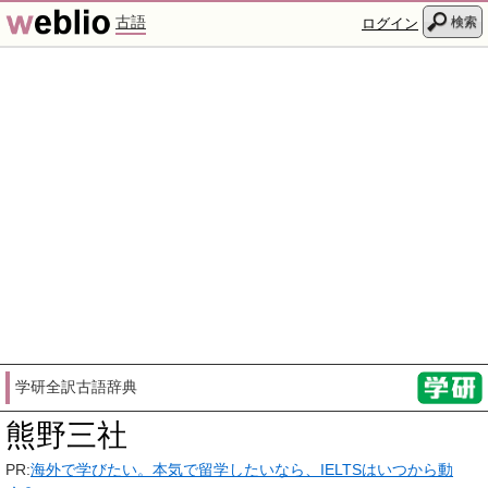
古語
検索
ログイン
学研全訳古語辞典
熊野三社
PR:
海外で学びたい。本気で留学したいなら、IELTSはいつから動