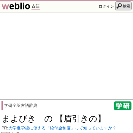
古語
検索
ログイン
学研全訳古語辞典
まよびき－の 【眉引きの】
PR:
大学進学後に使える「給付金制度」って知っていますか？