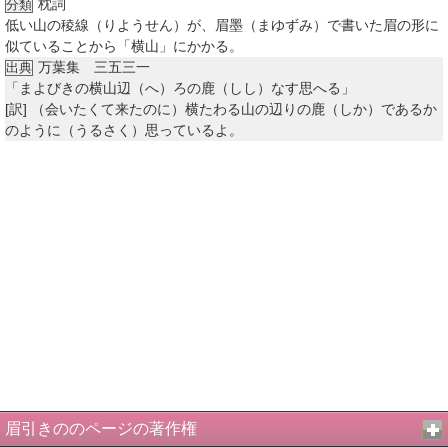
枕詞
分類
低い山の稜線（りようせん）が、眉墨（まゆずみ）で書いた眉の形に
似ていることから「横山」にかかる。
万葉集 三五三一
出典
「まよびきの横山辺（へ）ろの鹿（しし）なす思へる」
[訳]
（会いたくて来たのに）横たわる山の辺りの鹿（しか）であるか
のように（うるさく）思っているよ。
眉引きののページの著作権