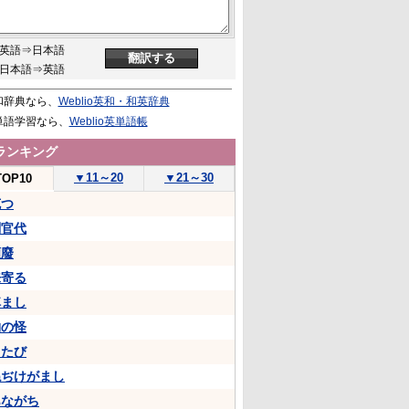
英語⇒日本語
日本語⇒英語
和辞典なら、
Weblio英和・和英辞典
単語学習なら、
Weblio英単語帳
ランキング
▼
11～20
▼
21～30
TOP10
克つ
判官代
頽廢
来寄る
悼まし
物の怪
ちたび
ねぢけがまし
あながち