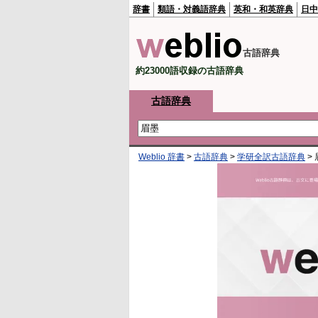
辞書
類語・対義語辞典
英和・和英辞典
日中
古語辞典
約23000語収録の古語辞典
古語辞典
Weblio 辞書
>
古語辞典
>
学研全訳古語辞典
>