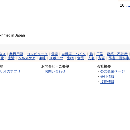
10
inted in Japan
ネス
｜
業界用語
｜
コンピュータ
｜
電車
｜
自動車・バイク
｜
船
｜
工学
｜
建築・不動産
文化
｜
生活
｜
ヘルスケア
｜
趣味
｜
スポーツ
｜
生物
｜
食品
｜
人名
｜
方言
｜
辞書・百科事
能
お問合せ・ご要望
会社概要
リオのアプリ
・
お問い合わせ
・
公式企業ページ
・
会社情報
・
採用情報