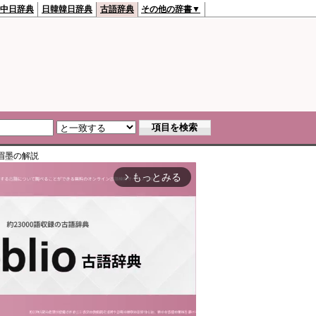
中日辞典
日韓韓日辞典
古語辞典
その他の辞書▼
眉墨
の解説
もっとみる
arrow_forward_ios