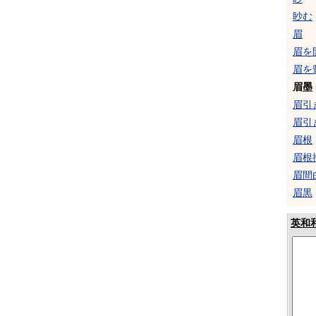
眇む
眉
眉を
眉を
眉墨
眉引
眉引
眉根
眉根
眉間
眉黒
英和