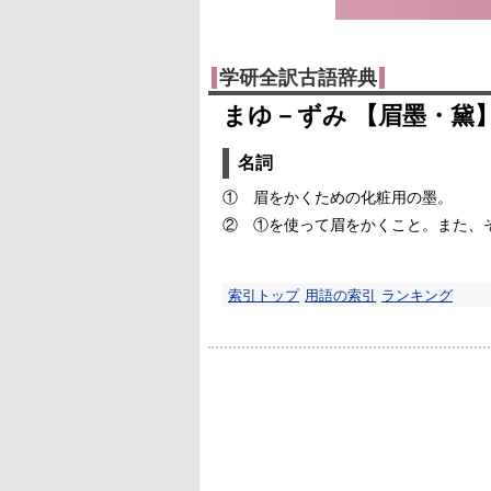
学研全訳古語辞典
まゆ－ずみ 【眉墨・黛
名詞
①
眉をかくための化粧用の墨。
②
①
を使って眉をかくこと。また、
索引トップ
用語の索引
ランキング