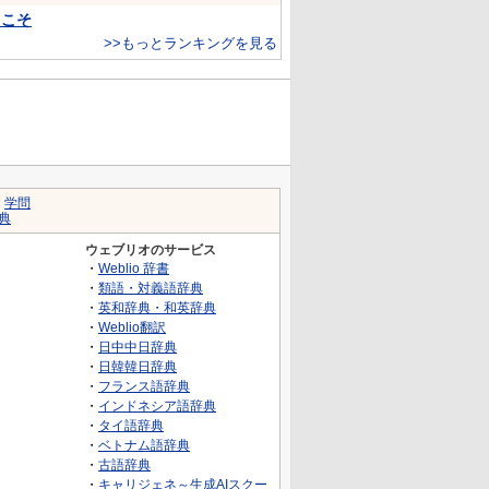
…こそ
>>もっとランキングを見る
｜
学問
典
ウェブリオのサービス
・
Weblio 辞書
・
類語・対義語辞典
・
英和辞典・和英辞典
・
Weblio翻訳
・
日中中日辞典
・
日韓韓日辞典
・
フランス語辞典
・
インドネシア語辞典
・
タイ語辞典
・
ベトナム語辞典
・
古語辞典
・
キャリジェネ～生成AIスクー