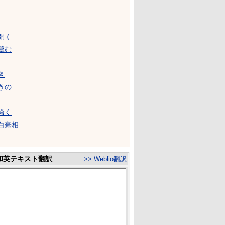
開く
顰む
き
きの
搔く
白毫相
和英テキスト翻訳
>> Weblio翻訳