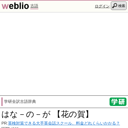
古語
検索
ログイン
学研全訳古語辞典
はな－の－が 【花の賀】
PR:
英検対策できる大手英会話スクール、料金どれくらいかかる？