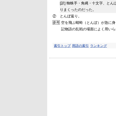
[訳]
蜘蛛手・角縄・十文字、とん
りまくったのだった。
②
とんぼ返り。
参考
空を飛ぶ蜻蛉（とんぼ）が急に身
記物語の乱戦の場面によく用いら
索引トップ
用語の索引
ランキング