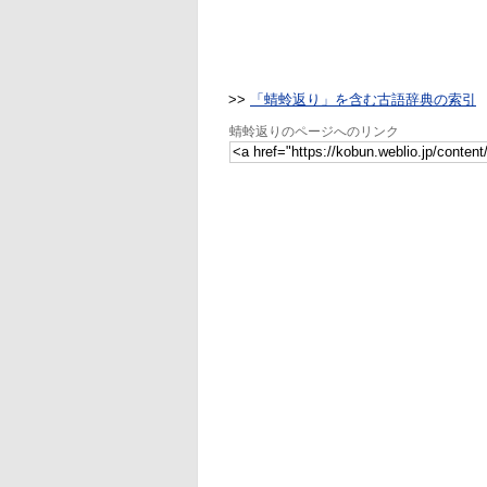
>>
「蜻蛉返り」を含む古語辞典の索引
蜻蛉返りのページへのリンク