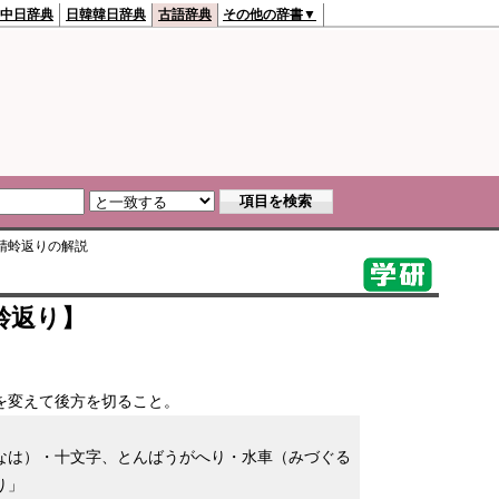
中日辞典
日韓韓日辞典
古語辞典
その他の辞書▼
蜻蛉返り
の解説
蛉返り】
を変えて後方を切ること。
なは）・十文字、とんばうがへり・水車（みづぐる
り」