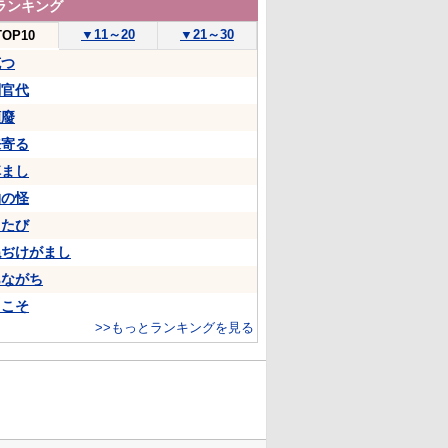
ランキング
▼
11～20
▼
21～30
TOP10
克つ
判官代
頽廢
来寄る
悼まし
物の怪
ちたび
ねぢけがまし
あながち
…こそ
>>もっとランキングを見る