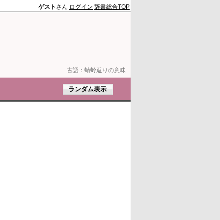
ゲスト
さん
ログイン
辞書総合TOP
古語：
蜻蛉返りの意味