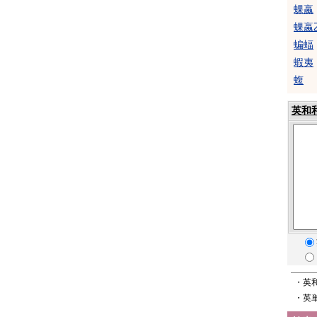
蜾蠃
蜾蠃
蝙蝠
蝦夷
蝮
英和
・英
・英