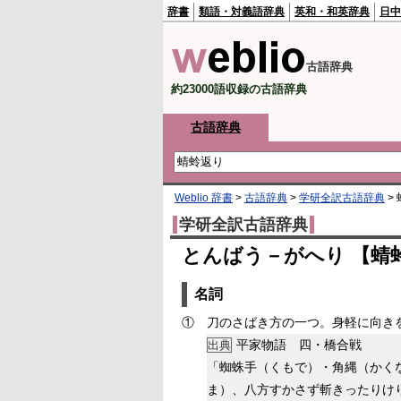
辞書
類語・対義語辞典
英和・和英辞典
日中
古語辞典
約23000語収録の古語辞典
古語辞典
Weblio 辞書
>
古語辞典
>
学研全訳古語辞典
>
学研全訳古語辞典
とんばう－がへり 【蜻
名詞
①
刀のさばき方の一つ。身軽に向き
平家物語 四・橋合戦
出典
「蜘蛛手（くもで）・角縄（かく
ま）、八方すかさず斬きったりけ