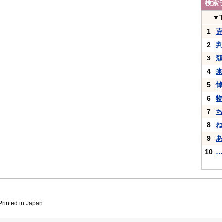
検索
▼
1
2
3
4
5
6
7
8
9
10
inted in Japan