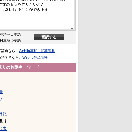
英語⇒日本語
日本語⇒英語
和辞典なら、
Weblio英和・和英辞典
単語学習なら、
Weblio英単語帳
返りのお隣キーワード
腸
び
日記
返り
領巾