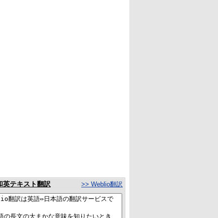
和英テキスト翻訳
>> Weblio翻訳