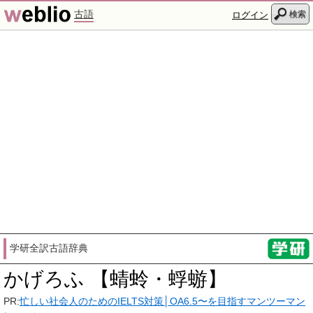
古語
検索
ログイン
学研全訳古語辞典
かげろふ 【蜻蛉・蜉蝣】
PR:
忙しい社会人のためのIELTS対策│OA6.5〜を目指すマンツーマン