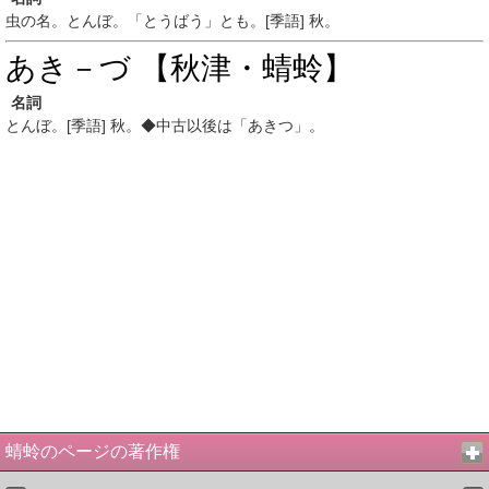
虫の名。とんぼ。「とうばう」とも。[季語] 秋。
あき－づ 【秋津・蜻蛉】
名詞
とんぼ。[季語] 秋。◆中古以後は「あきつ」。
蜻蛉のページの著作権