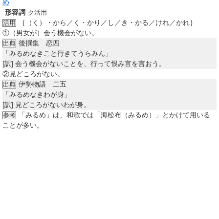
め
形容詞
ク活用
｛（く）・から／く・かり／し／き・かる／けれ／かれ｝
活用
①
（男女が）会う機会がない。
後撰集 恋四
出典
「みるめなきこと行きてうらみん」
[訳]
会う機会がないことを、行って恨み言を言おう。
②
見どころがない。
伊勢物語 二五
出典
「みるめなきわが身」
[訳]
見どころがないわが身。
「みるめ」は、和歌では「海松布（みるめ）」とかけて用いる
参考
ことが多い。