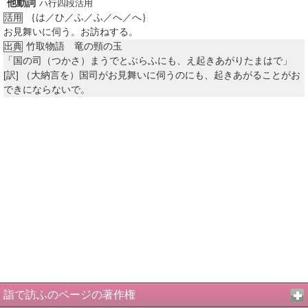
他動詞
ハ行四段活用
｛は／ひ／ふ／ふ／へ／へ｝
活用
お見舞いに伺う。お訪ねする。
竹取物語 竜の頸の玉
出典
「国の司（つかさ）まうでとぶらふにも、え起きあがりたまはで」
[訳]
（大納言を）国司がお見舞いに伺うのにも、起きあがることがお
できにならないで。
詣で訪ふのページの著作権