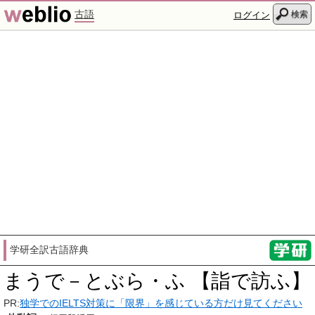
古語
検索
ログイン
学研全訳古語辞典
まうで－とぶら・ふ 【詣で訪ふ】
PR:
独学でのIELTS対策に「限界」を感じている方だけ見てください