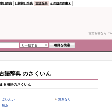
中日辞典
日韓韓日辞典
古語辞典
その他の辞書▼
古文辞書なら「We
io古語辞典 のさくいん
まる用語のさくいん
ぶいぶい
無為なり
無為