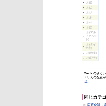
ぶぼ
ぶぱ
ぶぴ
ぶぷ
ぶぺ
ぶぽ
ぶ(アル
ファベッ
ト)
ぶ(タイ
文字)
ぶ(数字)
ぶ(記号)
Weblioの
くいんの配置が
せ
。
同じカテ
学研全訳古