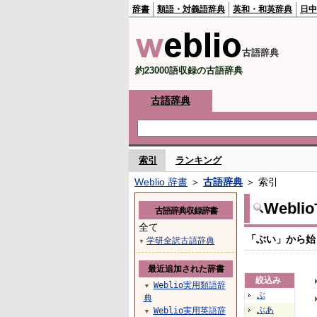
辞書
類語・対義語辞典
英和・和英辞典
日中
古語辞典
約23000語収録の古語辞典
古語辞典
索引
ランキング
Weblio 辞書
＞
古語辞典
＞ 索引
Webl
古語辞典収録辞書
全て
「ぶい」から始
学研全訳古語辞典
▼
最近追加された辞書
絞込み
Weblio実用類語辞
▼
ぶ
典
ぶあ
Weblio実用英語辞
▼