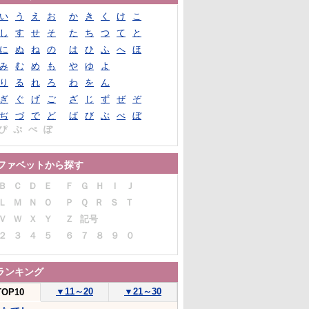
い
う
え
お
か
き
く
け
こ
し
す
せ
そ
た
ち
つ
て
と
に
ぬ
ね
の
は
ひ
ふ
へ
ほ
み
む
め
も
や
ゆ
よ
り
る
れ
ろ
わ
を
ん
ぎ
ぐ
げ
ご
ざ
じ
ず
ぜ
ぞ
ぢ
づ
で
ど
ば
び
ぶ
べ
ぼ
ぴ
ぷ
ぺ
ぽ
ファベットから探す
Ｂ
Ｃ
Ｄ
Ｅ
Ｆ
Ｇ
Ｈ
Ｉ
Ｊ
Ｌ
Ｍ
Ｎ
Ｏ
Ｐ
Ｑ
Ｒ
Ｓ
Ｔ
Ｖ
Ｗ
Ｘ
Ｙ
Ｚ
記号
２
３
４
５
６
７
８
９
０
ランキング
▼
11～20
▼
21～30
TOP10