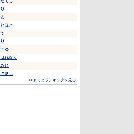
うたてし
たり
依る
ほとほと
して
侍り
聞こゆ
あはれなり
いみじ
あさまし
>>もっとランキングを見る