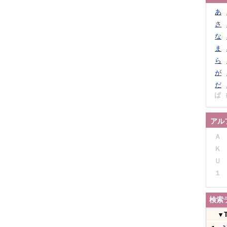
あ
さ
な
ま
ら
が
だ
ぱ
アル
Ａ
Ｋ
Ｕ
１
検索
▼