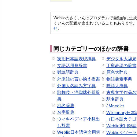
Weblioのさくいんはプログラムで自動的に
くいんの配置が含まれていることもあります。
せ
。
同じカテゴリーのほかの辞書
実用日本語表現辞典
デジタル大辞泉
文語活用形辞書
丁寧表現の辞書
難読語辞典
原色大辞典
外来語の言い換え提案
物語要素事典
外国人名読み方字典
隠語大辞典
歌舞伎・浄瑠璃外題辞
古典文学作品名
典
駅名辞典
地名辞典
JMnedict
名字辞典
Wiktionary日
ウィキペディア小見出
（日本語カテゴ
し辞書
Weblio実用類
Weblio日本語例文用例
Weblioシソー