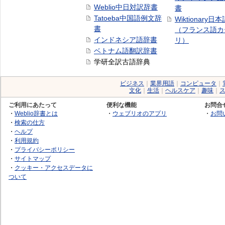
Weblio中日対訳辞書
書
Tatoeba中国語例文辞
Wiktionary日
書
（フランス語カ
インドネシア語辞書
リ）
ベトナム語翻訳辞書
学研全訳古語辞典
ビジネス
｜
業界用語
｜
コンピュータ
｜
文化
｜
生活
｜
ヘルスケア
｜
趣味
｜
ご利用にあたって
便利な機能
お問合
・
Weblio辞書とは
・
ウェブリオのアプリ
・
お問
・
検索の仕方
・
ヘルプ
・
利用規約
・
プライバシーポリシー
・
サイトマップ
・
クッキー・アクセスデータに
ついて