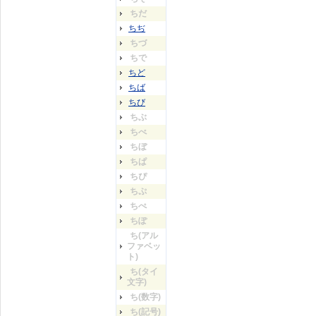
ちだ
ちぢ
ちづ
ちで
ちど
ちば
ちび
ちぶ
ちべ
ちぼ
ちぱ
ちぴ
ちぷ
ちぺ
ちぽ
ち(アル
ファベッ
ト)
ち(タイ
文字)
ち(数字)
ち(記号)