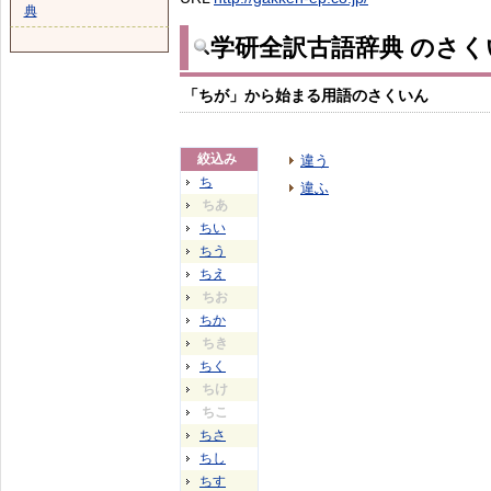
典
学研全訳古語辞典 のさく
「ちが」から始まる用語のさくいん
絞込み
違う
ち
違ふ
ちあ
ちい
ちう
ちえ
ちお
ちか
ちき
ちく
ちけ
ちこ
ちさ
ちし
ちす