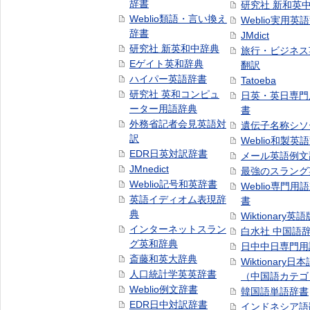
辞書
研究社 新和英
Weblio類語・言い換え
Weblio実用英
辞書
JMdict
研究社 新英和中辞典
旅行・ビジネス
Eゲイト英和辞典
翻訳
ハイパー英語辞書
Tatoeba
研究社 英和コンピュ
日英・英日専門
ーター用語辞典
書
外務省記者会見英語対
遺伝子名称シソ
訳
Weblio和製英
EDR日英対訳辞書
メール英語例文
JMnedict
最強のスラング
Weblio記号和英辞書
Weblio専門用
英語イディオム表現辞
書
典
Wiktionary英語
インターネットスラン
白水社 中国語
グ英和辞典
日中中日専門用
斎藤和英大辞典
Wiktionary日
人口統計学英英辞書
（中国語カテゴ
Weblio例文辞書
韓国語単語辞書
EDR日中対訳辞書
インドネシア語