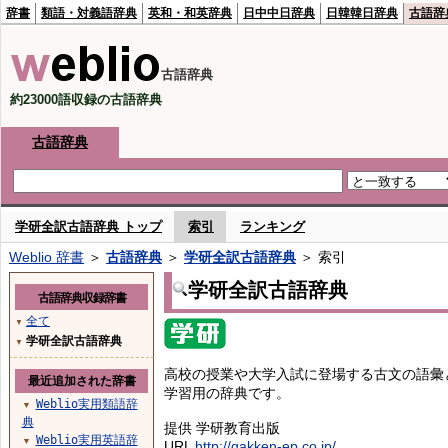
辞書
類語・対義語辞典
英和・和英辞典
日中中日辞典
日韓韓日辞典
古語辞
古語辞典
約23000語収録の古語辞典
古語辞典
学研全訳古語辞典 トップ
索引
ランキング
Weblio 辞書
＞
古語辞典
＞
学研全訳古語辞典
＞ 索引
学研全訳古語辞典
古語辞典収録辞書
全て
▼
学研全訳古語辞典
▼
高校の授業や大学入試に登場する古文の語彙
最近追加された辞書
学習用の辞典です。
Weblio実用類語辞
▼
典
提供 学研教育出版
Weblio実用英語辞
▼
URL
http://gakken-ep.co.jp/