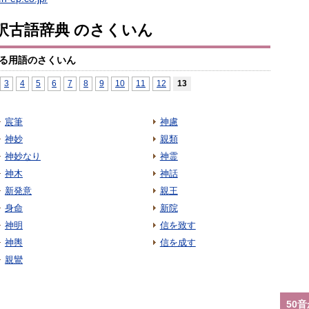
訳古語辞典 のさくいん
る用語のさくいん
3
4
5
6
7
8
9
10
11
12
13
宸筆
神慮
神妙
親類
神妙なり
神霊
神木
神話
新発意
親王
身命
新院
神明
信を致す
神輿
信を成す
親鸞
50