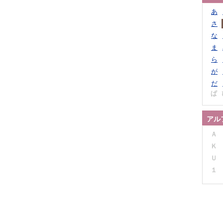
あ
さ
な
ま
ら
が
だ
ぱ
アル
Ａ
Ｋ
Ｕ
１