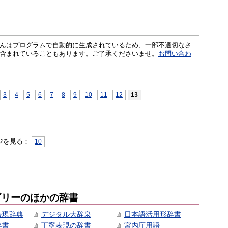
さくいんはプログラムで自動的に生成されているため、一部不適切なさ
含まれていることもあります。ご了承くださいませ。
お問い合わ
3
4
5
6
7
8
9
10
11
12
13
ジを見る：
10
ゴリーのほかの辞書
表現辞典
デジタル大辞泉
日本語活用形辞書
辞書
丁寧表現の辞書
宮内庁用語