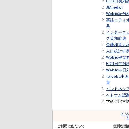
EDR日英対
JMnedict
Weblio記
英語イディ
典
インターネ
グ英和辞典
斎藤和英大
人口統計学
Weblio例文
EDR日中対
Weblio中
Tatoeba
書
インドネシ
ベトナム語
学研全訳古
ビジ
ご利用にあたって
便利な機