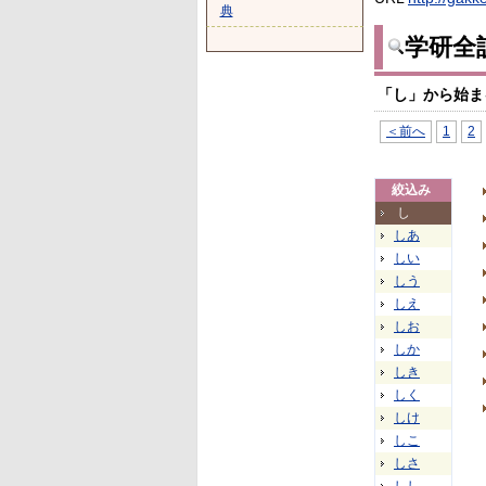
典
学研全
「し」から始ま
＜前へ
1
2
絞込み
し
しあ
しい
しう
しえ
しお
しか
しき
しく
しけ
しこ
しさ