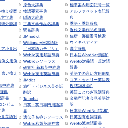
原色大辞典
標準案内用図記号一覧
い換え提案
物語要素事典
アルファベット表記辞
典
み方字典
隠語大辞典
季語・季題辞典
瑠璃外題辞
古典文学作品名辞典
近代文学作品名辞典
駅名辞典
住所・郵便番号検索
JMnedict
ウィキペディア
Wiktionary日本語版
ィア小見出
（日本語カテゴリ）
漢字辞典
Weblio実用類語辞典
日本語WordNet(類語)
本語例文用例
Weblioシソーラス
Weblio対義語・反対語
辞書
研究社 新和英中辞典
語・言い換え
英語での言い方用例集
Weblio実用英語辞典
コア・セオリー英語表
JMdict
和中辞典
現(基本動詞)
旅行・ビジネス英会話
和辞典
英語ことわざ教訓辞典
翻訳
語辞書
金融庁記者会見英語対
Tatoeba
コンピュ
訳
日英・英日専門用語辞
辞典
日本語WordNet(英和)
書
会見英語対
日英固有名詞辞典
遺伝子名称シソーラス
Weblio派生語辞書
Weblio和製英語辞書