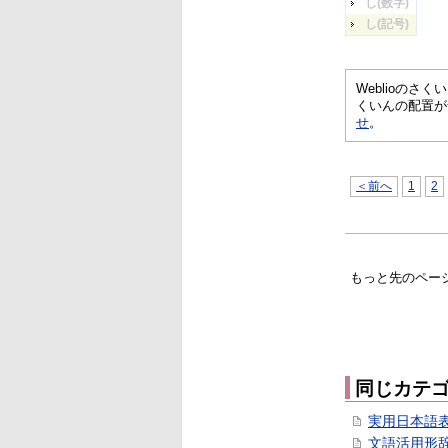
し(数字)
し(記号)
Weblioの
くいんの配置が
せ
。
＜前へ
1
2
もっと先のペー
同じカテ
実用日本語
文語活用形