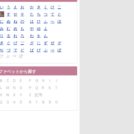
い
う
え
お
か
き
く
け
こ
し
す
せ
そ
た
ち
つ
て
と
に
ぬ
ね
の
は
ひ
ふ
へ
ほ
み
む
め
も
や
ゆ
よ
り
る
れ
ろ
わ
を
ん
ぎ
ぐ
げ
ご
ざ
じ
ず
ぜ
ぞ
ぢ
づ
で
ど
ば
び
ぶ
べ
ぼ
ぴ
ぷ
ぺ
ぽ
ファベットから探す
Ｂ
Ｃ
Ｄ
Ｅ
Ｆ
Ｇ
Ｈ
Ｉ
Ｊ
Ｌ
Ｍ
Ｎ
Ｏ
Ｐ
Ｑ
Ｒ
Ｓ
Ｔ
Ｖ
Ｗ
Ｘ
Ｙ
Ｚ
記号
２
３
４
５
６
７
８
９
０