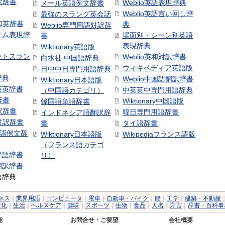
訳辞書
Weblio英語表現辞典
メール英語例文辞書
Weblio英語言い回し辞
最強のスラング英会話
号和英辞書
典
Weblio専門用語対訳辞
オム表現辞
場面別・シーン別英語
書
表現辞典
Wiktionary英語版
ットスラン
Weblio英和対訳辞書
白水社 中国語辞典
ウィキペディア英語版
日中中日専門用語辞典
辞典
Weblio中国語翻訳辞書
Wiktionary日本語版
英英辞書
中英英中専門用語辞典
（中国語カテゴリ）
辞書
Wiktionary中国語版
韓国語単語辞書
訳辞書
韓日専門用語辞書
インドネシア語翻訳辞
日対訳辞書
書
タイ語辞書
中国語例文辞
Wiktionary日本語版
Wikipediaフランス語版
（フランス語カテゴ
ア語辞書
リ）
翻訳辞書
語辞典
ネス
｜
業界用語
｜
コンピュータ
｜
電車
｜
自動車・バイク
｜
船
｜
工学
｜
建築・不動産
文化
｜
生活
｜
ヘルスケア
｜
趣味
｜
スポーツ
｜
生物
｜
食品
｜
人名
｜
方言
｜
辞書・百科事
能
お問合せ・ご要望
会社概要