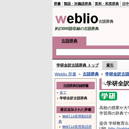
辞書
類語・対義語辞典
英和・和英辞典
日中
古語辞典
約23000語収録の古語辞典
古語辞典
学研全訳古語辞典 トップ
索引
Weblio 辞書
＞
古語辞典
＞
学研全訳古
学研全
古語辞典収録辞書
全て
▼
学研全訳古語辞典
▼
高校の授業や大
最近追加された辞書
学習用の辞典で
Weblio実用類語辞
▼
典
提供 学研教育
Weblio実用英語辞
▼
URL
http://gakk