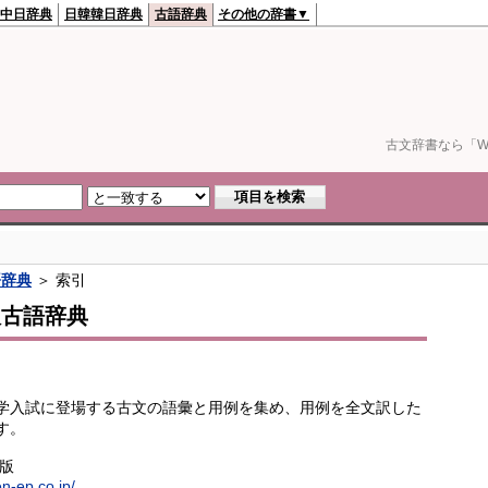
中日辞典
日韓韓日辞典
古語辞典
その他の辞書▼
古文辞書なら「We
語辞典
＞ 索引
訳古語辞典
学入試に登場する古文の語彙と用例を集め、用例を全文訳した
す。
出版
en-ep.co.jp/