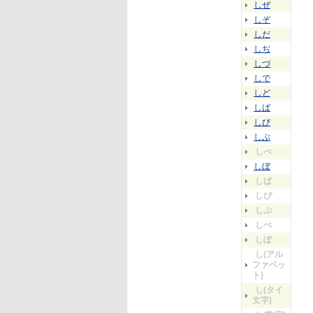
しぜ
しぞ
しだ
しぢ
しづ
しで
しど
しば
しび
しぶ
しべ
しぼ
しぱ
しぴ
しぷ
しぺ
しぽ
し(アル
ファベッ
ト)
し(タイ
文字)