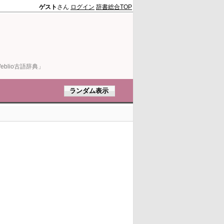
ゲスト
さん
ログイン
辞書総合TOP
blio古語辞典」