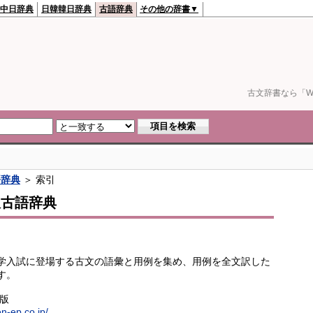
中日辞典
日韓韓日辞典
古語辞典
その他の辞書▼
古文辞書なら「We
語辞典
＞ 索引
訳古語辞典
学入試に登場する古文の語彙と用例を集め、用例を全文訳した
す。
出版
en-ep.co.jp/