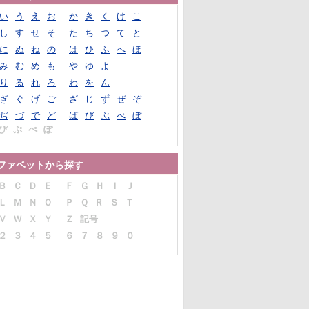
い
う
え
お
か
き
く
け
こ
し
す
せ
そ
た
ち
つ
て
と
に
ぬ
ね
の
は
ひ
ふ
へ
ほ
み
む
め
も
や
ゆ
よ
り
る
れ
ろ
わ
を
ん
ぎ
ぐ
げ
ご
ざ
じ
ず
ぜ
ぞ
ぢ
づ
で
ど
ば
び
ぶ
べ
ぼ
ぴ
ぷ
ぺ
ぽ
ファベットから探す
Ｂ
Ｃ
Ｄ
Ｅ
Ｆ
Ｇ
Ｈ
Ｉ
Ｊ
Ｌ
Ｍ
Ｎ
Ｏ
Ｐ
Ｑ
Ｒ
Ｓ
Ｔ
Ｖ
Ｗ
Ｘ
Ｙ
Ｚ
記号
２
３
４
５
６
７
８
９
０