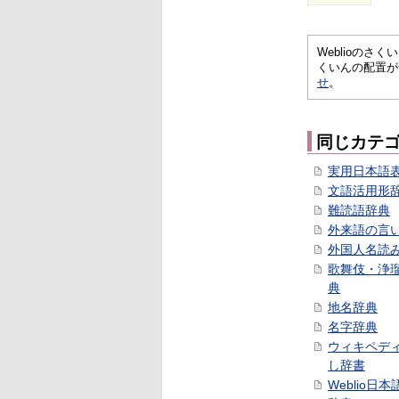
Weblioの
くいんの配置が
せ
。
同じカテ
実用日本語
文語活用形
難読語辞典
外来語の言
外国人名読
歌舞伎・浄
典
地名辞典
名字辞典
ウィキペデ
し辞書
Weblio日