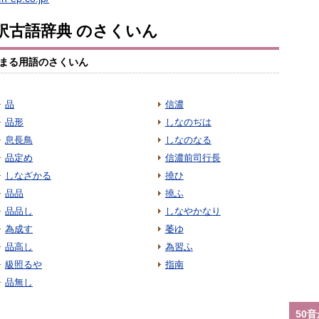
訳古語辞典 のさくいん
まる用語のさくいん
品
信濃
品形
しなのぢは
息長鳥
しなのなる
品定め
信濃前司行長
しなざかる
撓ひ
品品
撓ふ
品品し
しなやかなり
為成す
萎ゆ
品高し
為習ふ
級照るや
指南
品無し
50