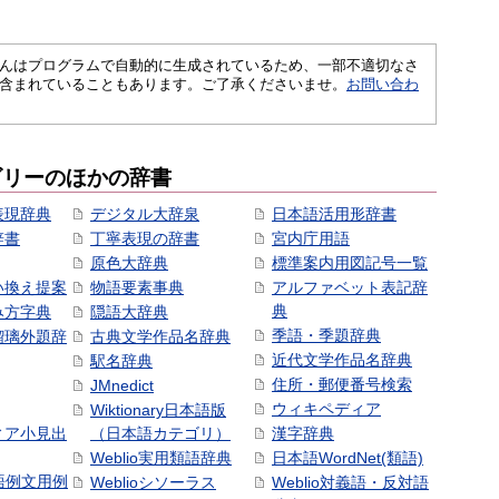
さくいんはプログラムで自動的に生成されているため、一部不適切なさ
含まれていることもあります。ご了承くださいませ。
お問い合わ
ゴリーのほかの辞書
表現辞典
デジタル大辞泉
日本語活用形辞書
辞書
丁寧表現の辞書
宮内庁用語
原色大辞典
標準案内用図記号一覧
い換え提案
物語要素事典
アルファベット表記辞
典
み方字典
隠語大辞典
季語・季題辞典
瑠璃外題辞
古典文学作品名辞典
近代文学作品名辞典
駅名辞典
住所・郵便番号検索
JMnedict
ウィキペディア
Wiktionary日本語版
ィア小見出
（日本語カテゴリ）
漢字辞典
Weblio実用類語辞典
日本語WordNet(類語)
本語例文用例
Weblioシソーラス
Weblio対義語・反対語