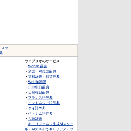
｜
学問
典
ウェブリオのサービス
・
Weblio 辞書
・
類語・対義語辞典
・
英和辞典・和英辞典
・
Weblio翻訳
・
日中中日辞典
・
日韓韓日辞典
・
フランス語辞典
・
インドネシア語辞典
・
タイ語辞典
・
ベトナム語辞典
・
古語辞典
・
キャリジェネ～生成AIスクー
ル・AIスキルでキャリアアップ