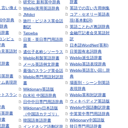
辞書
研究社 新和英中辞典
語・言い換え
英語での言い方用例集
Weblio実用英語辞典
コア・セオリー英語表
JMdict
和中辞典
現(基本動詞)
旅行・ビジネス英会話
和辞典
英語ことわざ教訓辞典
翻訳
語辞書
金融庁記者会見英語対
Tatoeba
コンピュ
訳
日英・英日専門用語辞
辞典
日本語WordNet(英和)
書
会見英語対
日英固有名詞辞典
遺伝子名称シソーラス
Weblio派生語辞書
Weblio和製英語辞書
訳辞書
Weblio英語表現辞典
メール英語例文辞書
Weblio英語言い回し辞
最強のスラング英会話
号和英辞書
典
Weblio専門用語対訳辞
オム表現辞
場面別・シーン別英語
書
表現辞典
Wiktionary英語版
ットスラン
Weblio英和対訳辞書
白水社 中国語辞典
ウィキペディア英語版
日中中日専門用語辞典
辞典
Weblio中国語翻訳辞書
Wiktionary日本語版
英英辞書
中英英中専門用語辞典
（中国語カテゴリ）
辞書
Wiktionary中国語版
韓国語単語辞書
訳辞書
韓日専門用語辞書
インドネシア語翻訳辞