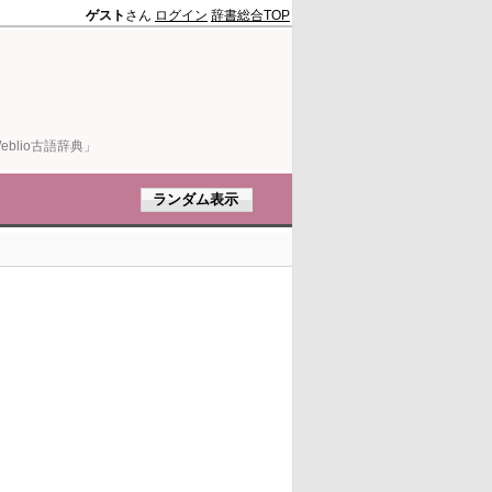
ゲスト
さん
ログイン
辞書総合TOP
blio古語辞典」