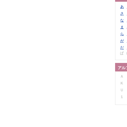
あ
さ
な
ま
ら
が
だ
ぱ
アル
Ａ
Ｋ
Ｕ
１