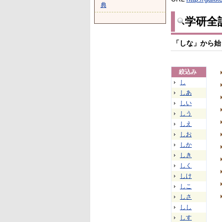
典
学研全
「しな」から始
絞込み
し
しあ
しい
しう
しえ
しお
しか
しき
しく
しけ
しこ
しさ
しし
しす