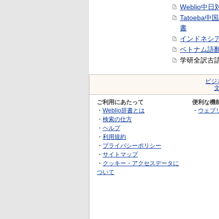
Weblio中
Tatoeba
書
インドネシ
ベトナム語
学研全訳古
ビジ
ご利用にあたって
便利な機
・
Weblio辞書とは
・
ウェブ
・
検索の仕方
・
ヘルプ
・
利用規約
・
プライバシーポリシー
・
サイトマップ
・
クッキー・アクセスデータに
ついて