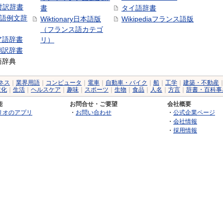
日対訳辞書
書
タイ語辞書
中国語例文辞
Wiktionary日本語版
Wikipediaフランス語版
（フランス語カテゴ
ア語辞書
リ）
翻訳辞書
語辞典
ネス
｜
業界用語
｜
コンピュータ
｜
電車
｜
自動車・バイク
｜
船
｜
工学
｜
建築・不動産
文化
｜
生活
｜
ヘルスケア
｜
趣味
｜
スポーツ
｜
生物
｜
食品
｜
人名
｜
方言
｜
辞書・百科事
能
お問合せ・ご要望
会社概要
リオのアプリ
・
お問い合わせ
・
公式企業ページ
・
会社情報
・
採用情報