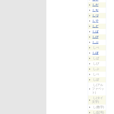
しだ
しぢ
しづ
しで
しど
しば
しび
しぶ
しべ
しぼ
しぱ
しぴ
しぷ
しぺ
しぽ
し(アル
ファベッ
ト)
し(タイ
文字)
し(数字)
し(記号)