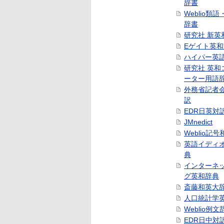
辞書
Weblio類
辞書
研究社 新英
Eゲイト英
ハイパー英
研究社 英和
ーター用語
外務省記者
訳
EDR日英対
JMnedict
Weblio記
英語イディ
典
インターネ
グ英和辞典
斎藤和英大
人口統計学
Weblio例文
EDR日中対