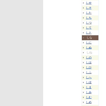
しせ
しそ
した
しち
しつ
して
しと
しな
しに
しぬ
しね
しの
しは
しひ
しふ
しへ
しほ
しま
しみ
しむ
しめ