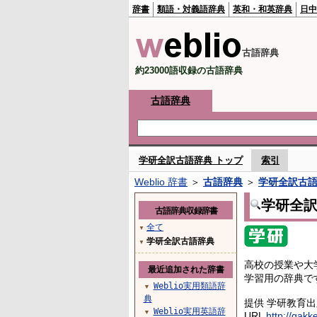
辞書
類語・対義語辞典
英和・和英辞典
日中
古語辞典
約23000語収録の古語辞典
古語辞典
学研全訳古語辞典 トップ
索引
Weblio 辞書
＞
古語辞典
＞
学研全訳古
学研全
古語辞典収録辞書
全て
▼
学研全訳古語辞典
▼
高校の授業や大
最近追加された辞書
学習用の辞典で
Weblio実用類語辞
▼
典
提供 学研教育
Weblio実用英語辞
▼
URL
http://gakk