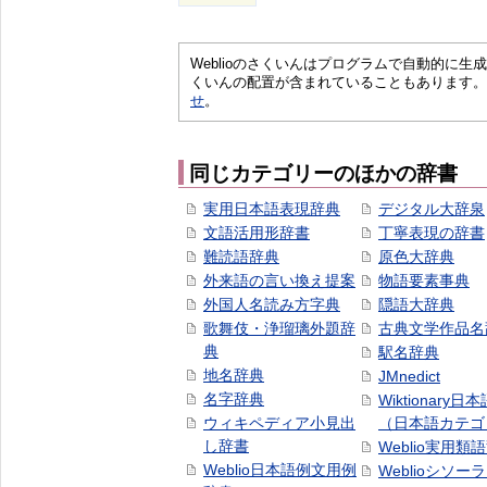
Weblioのさくいんはプログラムで自動的に
くいんの配置が含まれていることもあります。
せ
。
同じカテゴリーのほかの辞書
実用日本語表現辞典
デジタル大辞泉
文語活用形辞書
丁寧表現の辞書
難読語辞典
原色大辞典
外来語の言い換え提案
物語要素事典
外国人名読み方字典
隠語大辞典
歌舞伎・浄瑠璃外題辞
古典文学作品名
典
駅名辞典
地名辞典
JMnedict
名字辞典
Wiktionary日
ウィキペディア小見出
（日本語カテゴ
し辞書
Weblio実用類
Weblio日本語例文用例
Weblioシソー