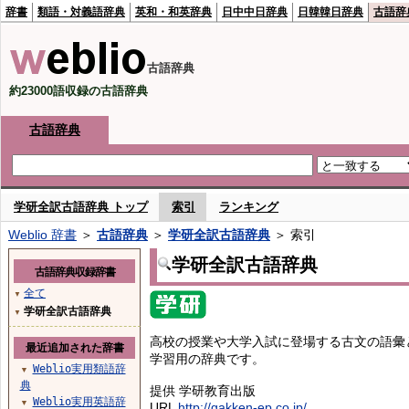
辞書
類語・対義語辞典
英和・和英辞典
日中中日辞典
日韓韓日辞典
古語辞
古語辞典
約23000語収録の古語辞典
古語辞典
学研全訳古語辞典 トップ
索引
ランキング
Weblio 辞書
＞
古語辞典
＞
学研全訳古語辞典
＞ 索引
学研全訳古語辞典
古語辞典収録辞書
全て
▼
学研全訳古語辞典
▼
高校の授業や大学入試に登場する古文の語彙
最近追加された辞書
学習用の辞典です。
Weblio実用類語辞
▼
典
提供 学研教育出版
Weblio実用英語辞
▼
URL
http://gakken-ep.co.jp/