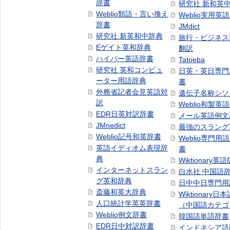
辞書
研究社 新和英
Weblio類語・言い換え
Weblio実用英
辞書
JMdict
研究社 新英和中辞典
旅行・ビジネス
Eゲイト英和辞典
翻訳
ハイパー英語辞書
Tatoeba
研究社 英和コンピュ
日英・英日専門
ーター用語辞典
書
外務省記者会見英語対
遺伝子名称シソ
訳
Weblio和製英
EDR日英対訳辞書
メール英語例文
JMnedict
最強のスラング
Weblio記号和英辞書
Weblio専門用
英語イディオム表現辞
書
典
Wiktionary英語
インターネットスラン
白水社 中国語
グ英和辞典
日中中日専門用
斎藤和英大辞典
Wiktionary日
人口統計学英英辞書
（中国語カテゴ
Weblio例文辞書
韓国語単語辞書
EDR日中対訳辞書
インドネシア語