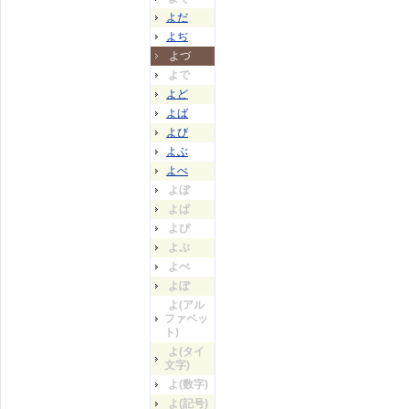
よだ
よぢ
よづ
よで
よど
よば
よび
よぶ
よべ
よぼ
よぱ
よぴ
よぷ
よぺ
よぽ
よ(アル
ファベッ
ト)
よ(タイ
文字)
よ(数字)
よ(記号)