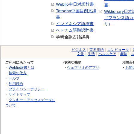
Weblio中日対訳辞書
書
Tatoeba中国語例文辞
Wiktionary日
書
（フランス語カ
インドネシア語辞書
リ）
ベトナム語翻訳辞書
学研全訳古語辞典
ビジネス
｜
業界用語
｜
コンピュータ
｜
文化
｜
生活
｜
ヘルスケア
｜
趣味
｜
ご利用にあたって
便利な機能
お問合
・
Weblio辞書とは
・
ウェブリオのアプリ
・
お問
・
検索の仕方
・
ヘルプ
・
利用規約
・
プライバシーポリシー
・
サイトマップ
・
クッキー・アクセスデータに
ついて