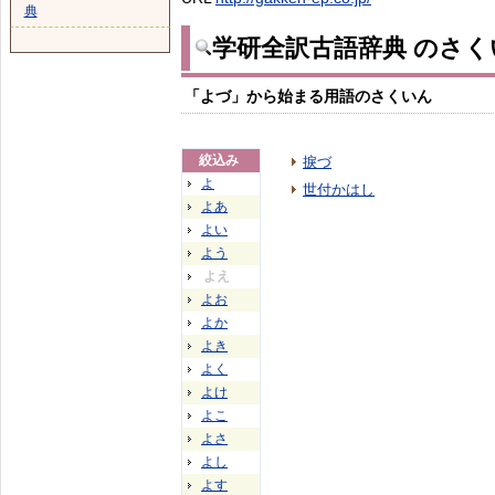
典
学研全訳古語辞典 のさく
「よづ」から始まる用語のさくいん
絞込み
捩づ
よ
世付かはし
よあ
よい
よう
よえ
よお
よか
よき
よく
よけ
よこ
よさ
よし
よす