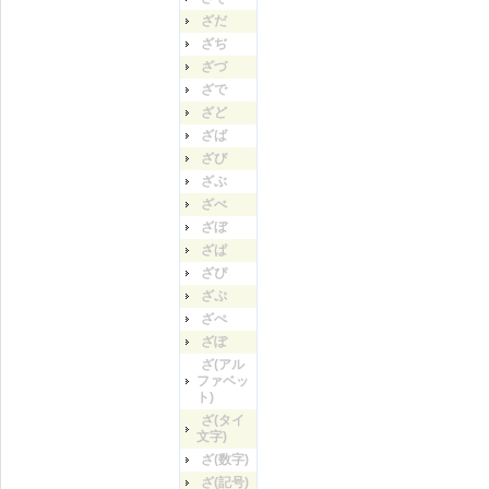
ざだ
ざぢ
ざづ
ざで
ざど
ざば
ざび
ざぶ
ざべ
ざぼ
ざぱ
ざぴ
ざぷ
ざぺ
ざぽ
ざ(アル
ファベッ
ト)
ざ(タイ
文字)
ざ(数字)
ざ(記号)