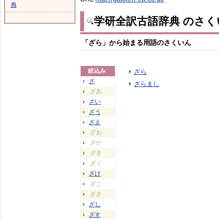
典
学研全訳古語辞典 のさく
「ざら」から始まる用語のさくいん
絞込み
ざら
ざ
ざらまし
ざあ
ざい
ざう
ざえ
ざお
ざか
ざき
ざく
ざけ
ざこ
ざさ
ざし
ざす