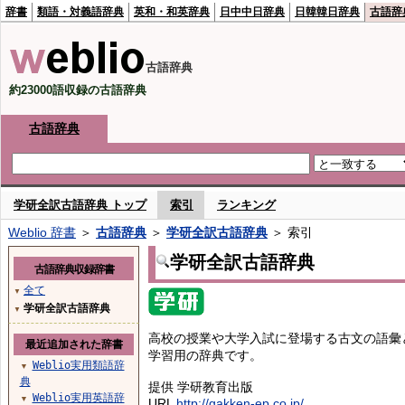
辞書
類語・対義語辞典
英和・和英辞典
日中中日辞典
日韓韓日辞典
古語辞
古語辞典
約23000語収録の古語辞典
古語辞典
学研全訳古語辞典 トップ
索引
ランキング
Weblio 辞書
＞
古語辞典
＞
学研全訳古語辞典
＞ 索引
学研全訳古語辞典
古語辞典収録辞書
全て
▼
学研全訳古語辞典
▼
高校の授業や大学入試に登場する古文の語彙
最近追加された辞書
学習用の辞典です。
Weblio実用類語辞
▼
典
提供 学研教育出版
Weblio実用英語辞
▼
URL
http://gakken-ep.co.jp/