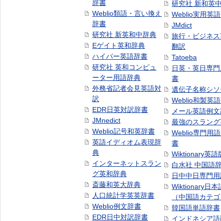
辞書
研究社 新和英
Weblio類語・言い換え
Weblio実用英
辞書
JMdict
研究社 新英和中辞典
旅行・ビジネス
Eゲイト英和辞典
翻訳
ハイパー英語辞書
Tatoeba
研究社 英和コンピュ
日英・英日専門
ーター用語辞典
書
外務省記者会見英語対
遺伝子名称シソ
訳
Weblio和製英
EDR日英対訳辞書
メール英語例文
JMnedict
最強のスラング
Weblio記号和英辞書
Weblio専門用
英語イディオム表現辞
書
典
Wiktionary英語
インターネットスラン
白水社 中国語
グ英和辞典
日中中日専門用
斎藤和英大辞典
Wiktionary日
人口統計学英英辞書
（中国語カテゴ
Weblio例文辞書
韓国語単語辞書
EDR日中対訳辞書
インドネシア語