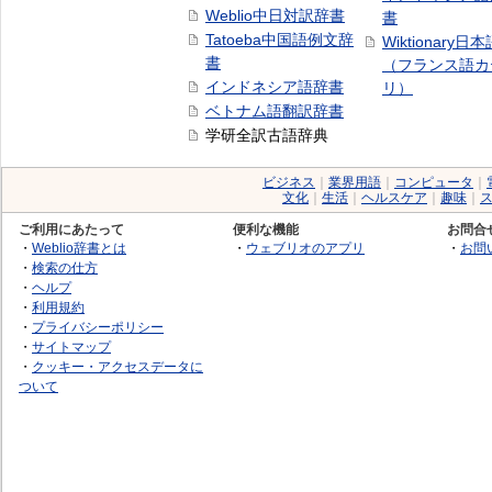
Weblio中日対訳辞書
書
Tatoeba中国語例文辞
Wiktionary日
書
（フランス語カ
インドネシア語辞書
リ）
ベトナム語翻訳辞書
学研全訳古語辞典
ビジネス
｜
業界用語
｜
コンピュータ
｜
文化
｜
生活
｜
ヘルスケア
｜
趣味
｜
ご利用にあたって
便利な機能
お問合
・
Weblio辞書とは
・
ウェブリオのアプリ
・
お問
・
検索の仕方
・
ヘルプ
・
利用規約
・
プライバシーポリシー
・
サイトマップ
・
クッキー・アクセスデータに
ついて