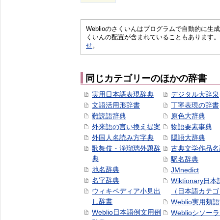
Weblioのさくいんはプログラムで自動的に
くいんの配置が含まれていることもあります。
せ
。
同じカテゴリーのほかの辞書
実用日本語表現辞典
デジタル大辞泉
文語活用形辞書
丁寧表現の辞書
難読語辞典
原色大辞典
外来語の言い換え提案
物語要素事典
外国人名読み方字典
隠語大辞典
歌舞伎・浄瑠璃外題辞
古典文学作品名
典
駅名辞典
地名辞典
JMnedict
名字辞典
Wiktionary日
ウィキペディア小見出
（日本語カテゴ
し辞書
Weblio実用類
Weblio日本語例文用例
Weblioシソー