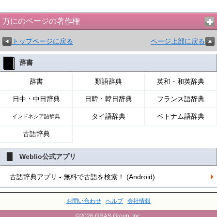
万にのページの著作権
トップページに戻る
ページ上部に戻る
辞書
辞書
類語辞典
英和・和英辞典
日中・中日辞典
日韓・韓日辞典
フランス語辞典
タイ語辞典
ベトナム語辞典
インドネシア語辞典
古語辞典
Weblio公式アプリ
古語辞典アプリ - 無料で古語を検索！ (Android)
お問い合わせ
ヘルプ
会社情報
©2026 GRAS Group, Inc.