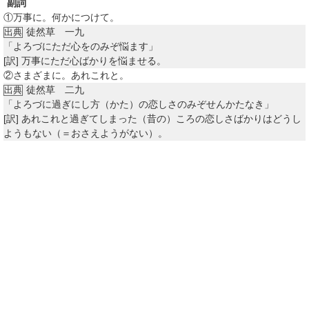
副詞
①
万事に。何かにつけて。
徒然草 一九
出典
「よろづにただ心をのみぞ悩ます」
[訳]
万事にただ心ばかりを悩ませる。
②
さまざまに。あれこれと。
徒然草 二九
出典
「よろづに過ぎにし方（かた）の恋しさのみぞせんかたなき」
[訳]
あれこれと過ぎてしまった（昔の）ころの恋しさばかりはどうし
ようもない（＝おさえようがない）。