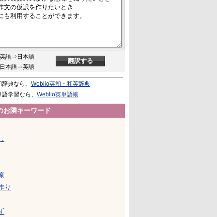
英語⇒日本語
日本語⇒英語
和辞典なら、
Weblio英和・和英辞典
単語学習なら、
Weblio英単語帳
のお隣キーワード
し
原
作り
ず