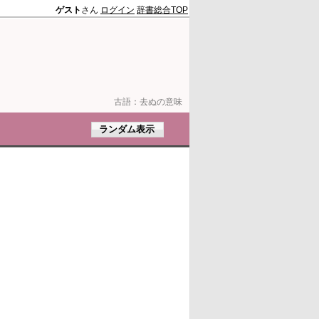
ゲスト
さん
ログイン
辞書総合TOP
古語：
去ぬの意味