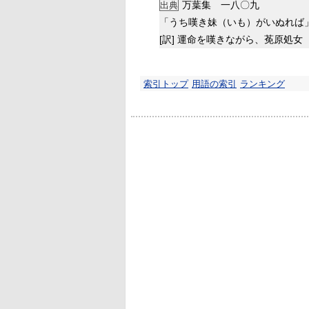
万葉集 一八〇九
出典
「うち嘆き妹（いも）がいぬれば
[訳]
運命を嘆きながら、莬原処女
索引トップ
用語の索引
ランキング