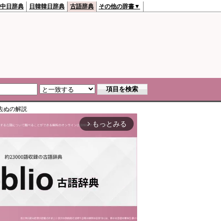
中日辞典
日韓韓日辞典
古語辞典
その他の辞書▼
去ぬ
の解説
もっとみる
arrow_forward_ios