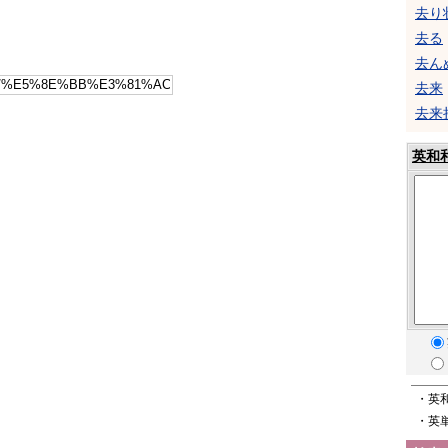
去り
去る
去ん
去来
去来
英和
・英
・英