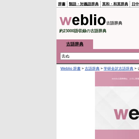
辞書
類語・対義語辞典
英和・和英辞典
日中
古語辞典
約23000語収録の古語辞典
古語辞典
Weblio 辞書
>
古語辞典
>
学研全訳古語辞典
>