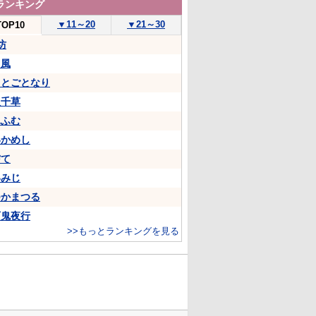
ランキング
▼
11～20
▼
21～30
TOP10
坊
山風
ことごとなり
八千草
ふふむ
いかめし
嘗て
いみじ
つかまつる
百鬼夜行
>>もっとランキングを見る