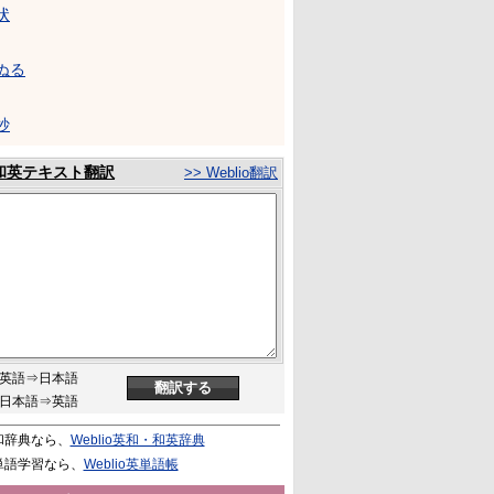
状
ぬる
抄
和英テキスト翻訳
>> Weblio翻訳
英語⇒日本語
日本語⇒英語
和辞典なら、
Weblio英和・和英辞典
単語学習なら、
Weblio英単語帳