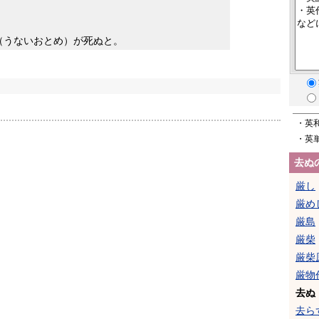
」
（うないおとめ）が死ぬと。
・英
・英
去ぬ
厳し
厳め
厳島
厳柴
厳柴
厳物
去ぬ
去ら