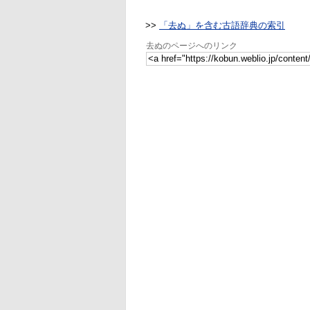
>>
「去ぬ」を含む古語辞典の索引
去ぬのページへのリンク