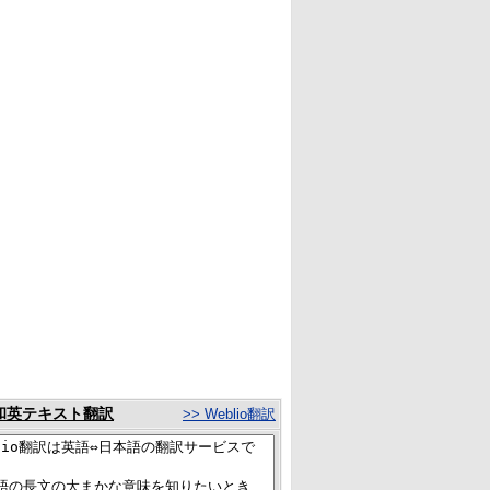
和英テキスト翻訳
>> Weblio翻訳