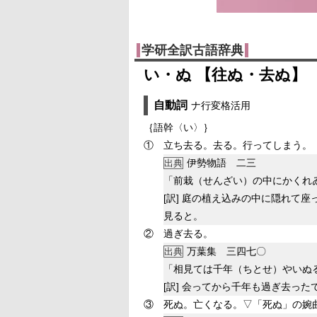
学研全訳古語辞典
い・ぬ 【往ぬ・去ぬ】
自動詞
ナ行変格活用
｛語幹〈い〉｝
①
立ち去る。去る。行ってしまう。
伊勢物語 二三
出典
「前栽（せんざい）の中にかくれ
[訳]
庭の植え込みの中に隠れて座
見ると。
②
過ぎ去る。
万葉集 三四七〇
出典
「相見ては千年（ちとせ）やいぬ
[訳]
会ってから千年も過ぎ去った
③
死ぬ。亡くなる。▽「死ぬ」の婉