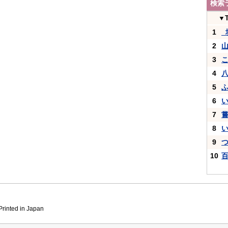
検索
▼
1
_
2
3
4
5
6
7
8
9
10
inted in Japan