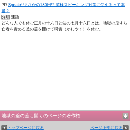
PR:
Speakがまさかの180円!? 英検スピーキング対策に使えるって本
当？
連語
分類
どんな人でも休む正月の十六日と盆の七月十六日とは、地獄の鬼すら
亡者を責める釜の蓋を開けて呵責（かしやく）を休む。
地獄の釜の蓋も開くのページの著作権
トップページに戻る
ページ上部に戻る