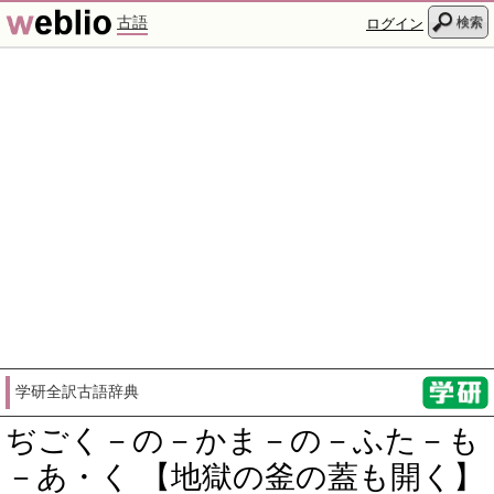
古語
検索
ログイン
学研全訳古語辞典
ぢごく－の－かま－の－ふた－も
－あ・く 【地獄の釜の蓋も開く】