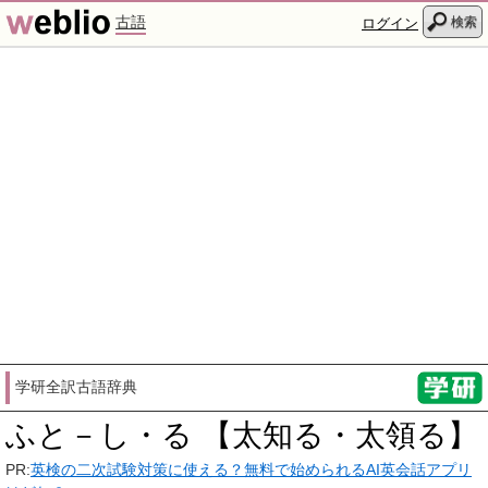
古語
検索
ログイン
学研全訳古語辞典
ふと－し・る 【太知る・太領る】
PR:
英検の二次試験対策に使える？無料で始められるAI英会話アプリ