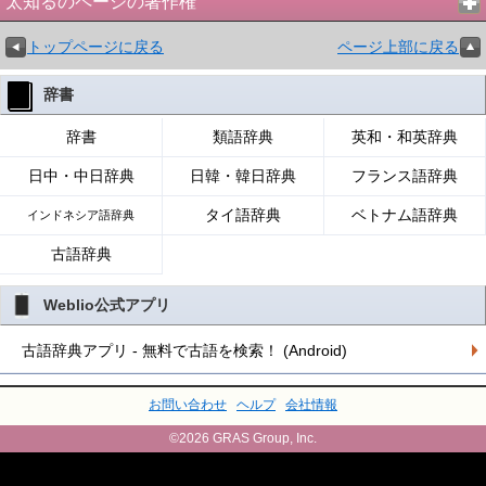
太知るのページの著作権
トップページに戻る
ページ上部に戻る
辞書
辞書
類語辞典
英和・和英辞典
日中・中日辞典
日韓・韓日辞典
フランス語辞典
タイ語辞典
ベトナム語辞典
インドネシア語辞典
古語辞典
Weblio公式アプリ
古語辞典アプリ - 無料で古語を検索！ (Android)
お問い合わせ
ヘルプ
会社情報
©2026 GRAS Group, Inc.