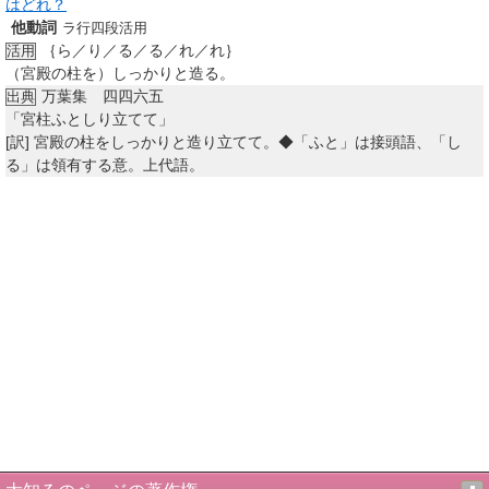
はどれ？
他動詞
ラ行四段活用
｛ら／り／る／る／れ／れ｝
活用
（宮殿の柱を）しっかりと造る。
万葉集 四四六五
出典
「宮柱ふとしり立てて」
[訳]
宮殿の柱をしっかりと造り立てて。◆「ふと」は接頭語、「し
る」は領有する意。上代語。