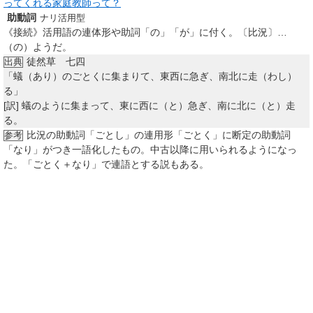
ってくれる家庭教師って？
助動詞
ナリ活用型
《接続》活用語の連体形や助詞「の」「が」に付く。〔比況〕…
（の）ようだ。
徒然草 七四
出典
「蟻（あり）のごとくに集まりて、東西に急ぎ、南北に走（わし）
る」
[訳]
蟻のように集まって、東に西に（と）急ぎ、南に北に（と）走
る。
比況の助動詞「ごとし」の連用形「ごとく」に断定の助動詞
参考
「なり」がつき一語化したもの。中古以降に用いられるようになっ
た。「ごとく＋なり」で連語とする説もある。