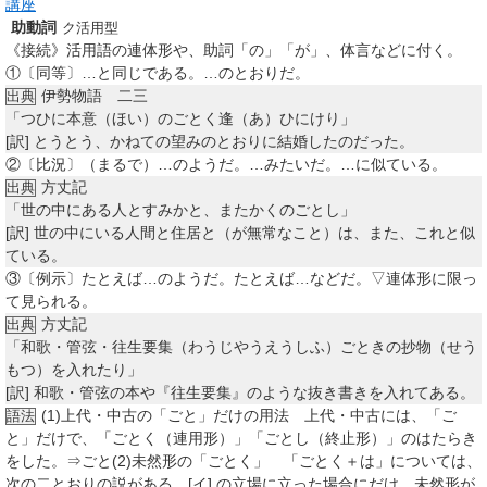
講座
助動詞
ク活用型
《接続》活用語の連体形や、助詞「の」「が」、体言などに付く。
①
〔同等〕…と同じである。…のとおりだ。
伊勢物語 二三
出典
「つひに本意（ほい）のごとく逢（あ）ひにけり」
[訳]
とうとう、かねての望みのとおりに結婚したのだった。
②
〔比況〕（まるで）…のようだ。…みたいだ。…に似ている。
方丈記
出典
「世の中にある人とすみかと、またかくのごとし」
[訳]
世の中にいる人間と住居と（が無常なこと）は、また、これと似
ている。
③
〔例示〕たとえば…のようだ。たとえば…などだ。▽連体形に限っ
て見られる。
方丈記
出典
「和歌・管弦・往生要集（わうじやうえうしふ）ごときの抄物（せう
もつ）を入れたり」
[訳]
和歌・管弦の本や『往生要集』のような抜き書きを入れてある。
(1)上代・中古の「ごと」だけの用法 上代・中古には、「ご
語法
と」だけで、「ごとく（連用形）」「ごとし（終止形）」のはたらき
をした。⇒ごと(2)未然形の「ごとく」 「ごとく＋は」については、
次の二とおりの説がある。[イ] の立場に立った場合にだけ、未然形が