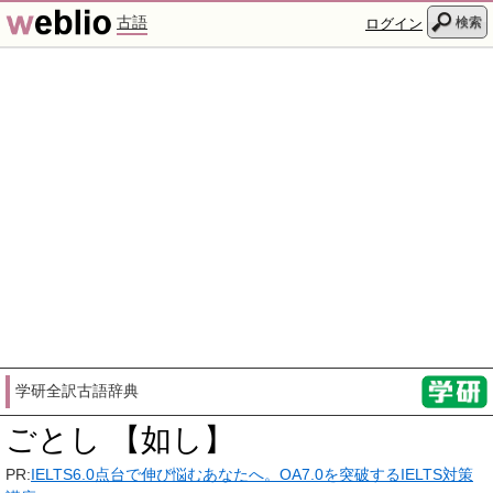
古語
検索
ログイン
学研全訳古語辞典
ごとし 【如し】
PR:
IELTS6.0点台で伸び悩むあなたへ。OA7.0を突破するIELTS対策