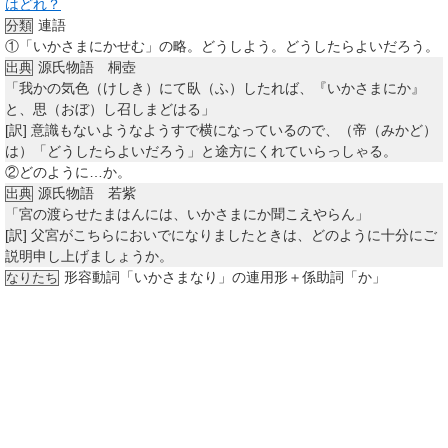
はどれ？
連語
分類
①
「いかさまにかせむ」の略。どうしよう。どうしたらよいだろう。
源氏物語 桐壺
出典
「我かの気色（けしき）にて臥（ふ）したれば、『いかさまにか』
と、思（おぼ）し召しまどはる」
[訳]
意識もないようなようすで横になっているので、（帝（みかど）
は）「どうしたらよいだろう」と途方にくれていらっしゃる。
②
どのように…か。
源氏物語 若紫
出典
「宮の渡らせたまはんには、いかさまにか聞こえやらん」
[訳]
父宮がこちらにおいでになりましたときは、どのように十分にご
説明申し上げましょうか。
形容動詞「いかさまなり」の連用形＋係助詞「か」
なりたち