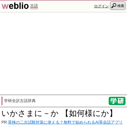
古語
検索
ログイン
学研全訳古語辞典
いかさまに－か 【如何様にか】
PR:
英検の二次試験対策に使える？無料で始められるAI英会話アプリ