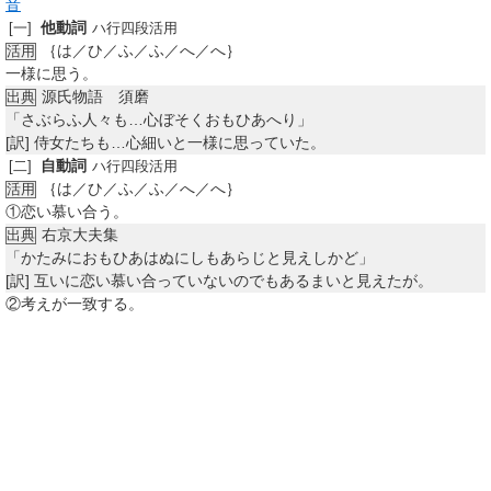
音
他動詞
[一]
ハ行四段活用
｛は／ひ／ふ／ふ／へ／へ｝
活用
一様に思う。
源氏物語 須磨
出典
「さぶらふ人々も…心ぼそくおもひあへり」
[訳]
侍女たちも…心細いと一様に思っていた。
自動詞
[二]
ハ行四段活用
｛は／ひ／ふ／ふ／へ／へ｝
活用
①
恋い慕い合う。
右京大夫集
出典
「かたみにおもひあはぬにしもあらじと見えしかど」
[訳]
互いに恋い慕い合っていないのでもあるまいと見えたが。
②
考えが一致する。