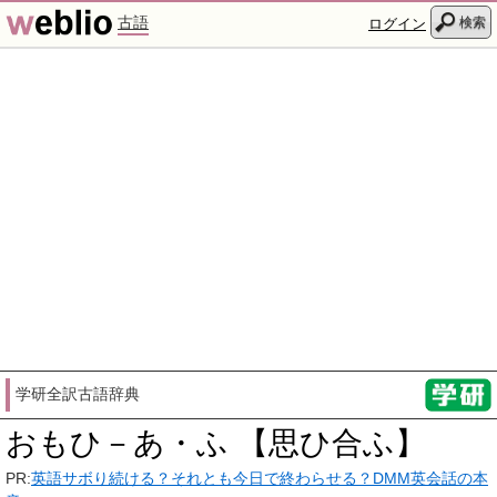
古語
検索
ログイン
学研全訳古語辞典
おもひ－あ・ふ 【思ひ合ふ】
PR:
英語サボり続ける？それとも今日で終わらせる？DMM英会話の本