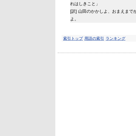
れはしきこと」
[訳]
山田のかかしよ、おまえまで
よ。
索引トップ
用語の索引
ランキング