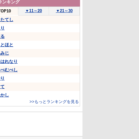
ランキング
▼
11～20
▼
21～30
TOP10
うたてし
たり
依る
ほとほと
いみじ
あはれなり
むべむべし
侍り
して
をかし
>>もっとランキングを見る