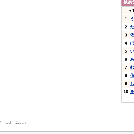
検索
▼
1
2
3
4
5
6
7
8
9
10
inted in Japan