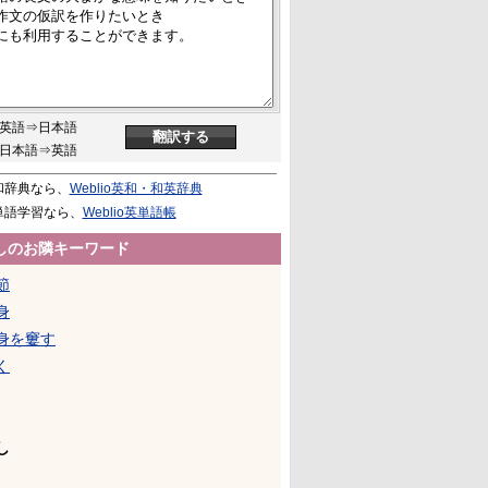
英語⇒日本語
日本語⇒英語
和辞典なら、
Weblio英和・和英辞典
単語学習なら、
Weblio英単語帳
しのお隣キーワード
節
身
身を窶す
く
し