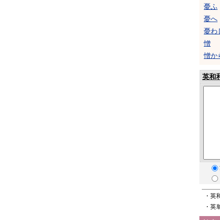
憂ふ
憂へ
憂わ
憎
憎か
英和
・英
・英