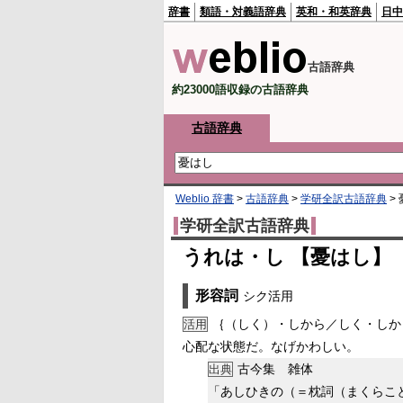
辞書
類語・対義語辞典
英和・和英辞典
日中
古語辞典
約23000語収録の古語辞典
古語辞典
Weblio 辞書
>
古語辞典
>
学研全訳古語辞典
>
学研全訳古語辞典
うれは・し 【憂はし】
形容詞
シク活用
｛（しく）・しから／しく・しか
活用
心配な状態だ。なげかわしい。
古今集 雑体
出典
「あしひきの（＝枕詞（まくらこ