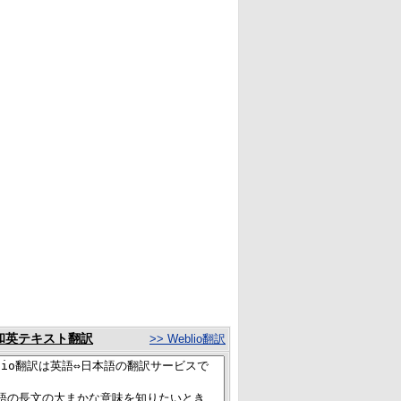
和英テキスト翻訳
>> Weblio翻訳