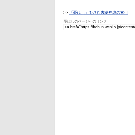
>>
「憂はし」を含む古語辞典の索引
憂はしのページへのリンク