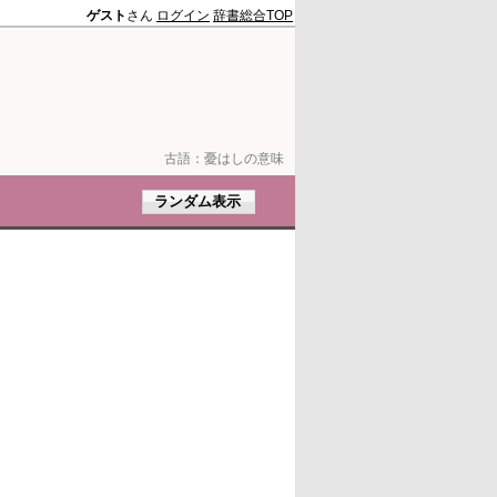
ゲスト
さん
ログイン
辞書総合TOP
古語：
憂はしの意味