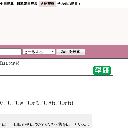
中日辞典
日韓韓日辞典
古語辞典
その他の辞書▼
憂はし
の解説
り／し／しき・しかる／しけれ／しかれ｝
とば））山田のそほづおのれさへ我をほしといふう