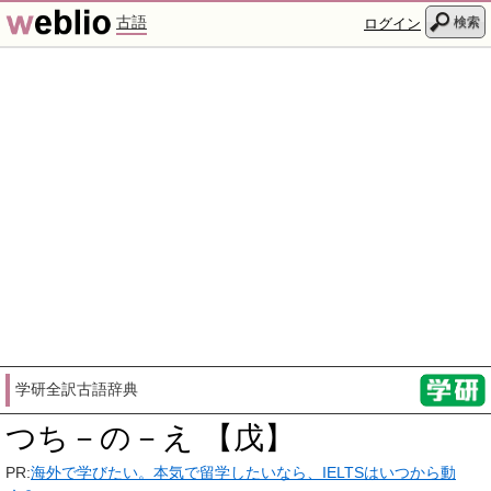
古語
検索
ログイン
学研全訳古語辞典
つち－の－え 【戊】
PR:
海外で学びたい。本気で留学したいなら、IELTSはいつから動