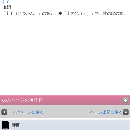
く？
名詞
「十干（じつかん）」の第五。◆「土の兄（え）」で土性の陽の意。
戊のページの著作権
トップページに戻る
ページ上部に戻る
辞書