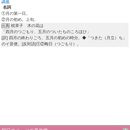
講座
名詞
①
月の第一日。
②
月の初め。上旬。
枕草子 木の花は
出典
「四月のつごもり、五月のついたちのころほひ」
[訳]
四月の終わりごろ、五月の初めの時分。◆「つきた（月立）ち」
のイ音便。[反対語]
①
②
晦日（つごもり）。