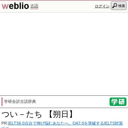
古語
検索
ログイン
学研全訳古語辞典
つい－たち 【朔日】
PR:
IELTS6.0点台で伸び悩むあなたへ。OA7.0を突破するIELTS対策