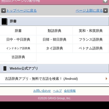
朔日のページの著作権
トップページに戻る
ページ上部に戻る
辞書
辞書
類語辞典
英和・和英辞典
日中・中日辞典
日韓・韓日辞典
フランス語辞典
タイ語辞典
ベトナム語辞典
インドネシア語辞典
古語辞典
Weblio公式アプリ
古語辞典アプリ - 無料で古語を検索！ (Android)
お問い合わせ
ヘルプ
会社情報
©2026 GRAS Group, Inc.