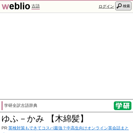
古語
検索
ログイン
学研全訳古語辞典
ゆふ－かみ 【木綿髪】
PR:
英検対策もできてコスパ最強？中高生向けオンライン英会話まと