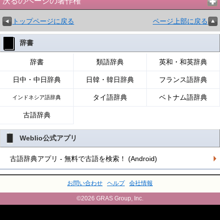
沃るのページの著作権
トップページに戻る
ページ上部に戻る
辞書
辞書
類語辞典
英和・和英辞典
日中・中日辞典
日韓・韓日辞典
フランス語辞典
タイ語辞典
ベトナム語辞典
インドネシア語辞典
古語辞典
Weblio公式アプリ
古語辞典アプリ - 無料で古語を検索！ (Android)
お問い合わせ
ヘルプ
会社情報
©2026 GRAS Group, Inc.