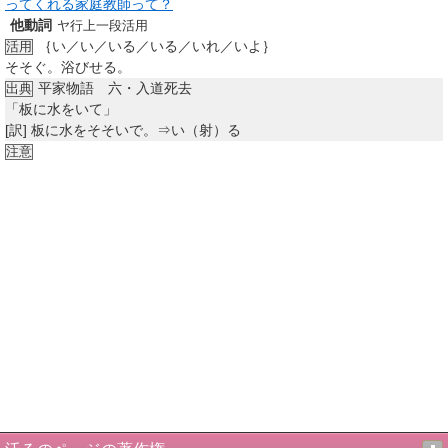
ってくれる家庭教師って？
他動詞
ヤ行上一段活用
｛い／い／いる／いる／いれ／いよ｝
活用
そそぐ。浴びせる。
平家物語 六・入道死去
出典
「板に水をいて」
[訳]
板に水をそそいで。⇒い（射）る
注意