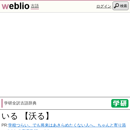
古語
検索
ログイン
学研全訳古語辞典
いる 【沃る】
PR:
学校つらい。でも将来はあきらめたくない人へ。ちゃんと寄り添