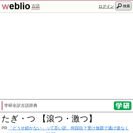
古語
検索
ログイン
学研全訳古語辞典
たぎ・つ 【滾つ・激つ】
PR:
「どうせ続かない」って言い訳、何回目？受け放題で逃げ道なく