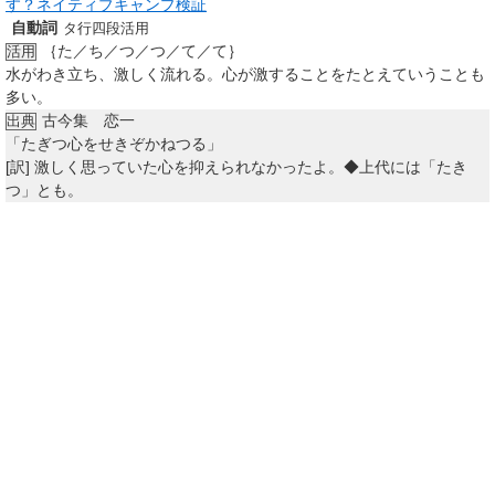
す？ネイティブキャンプ検証
自動詞
タ行四段活用
｛た／ち／つ／つ／て／て｝
活用
水がわき立ち、激しく流れる。心が激することをたとえていうことも
多い。
古今集 恋一
出典
「たぎつ心をせきぞかねつる」
[訳]
激しく思っていた心を抑えられなかったよ。◆上代には「たき
つ」とも。