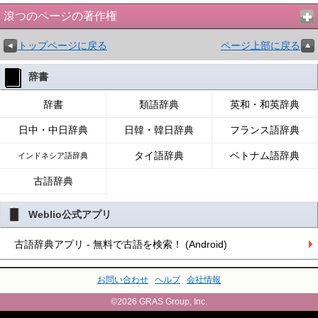
滾つのページの著作権
トップページに戻る
ページ上部に戻る
辞書
辞書
類語辞典
英和・和英辞典
日中・中日辞典
日韓・韓日辞典
フランス語辞典
タイ語辞典
ベトナム語辞典
インドネシア語辞典
古語辞典
Weblio公式アプリ
古語辞典アプリ - 無料で古語を検索！ (Android)
お問い合わせ
ヘルプ
会社情報
©2026 GRAS Group, Inc.