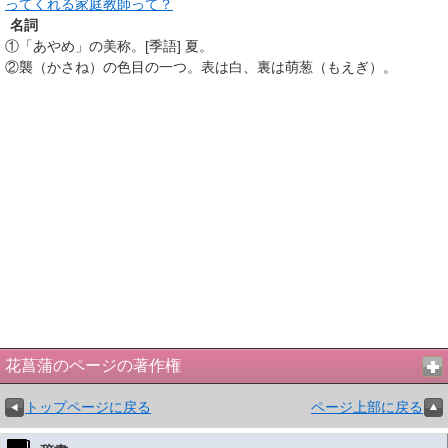
ってくれる家庭教師って？
名詞
①
「あやめ」の美称。[季語] 夏。
②
襲（かさね）の色目の一つ。表は白、裏は萌葱（もえぎ）。
花菖蒲のページの著作権
トップページに戻る
ページ上部に戻る