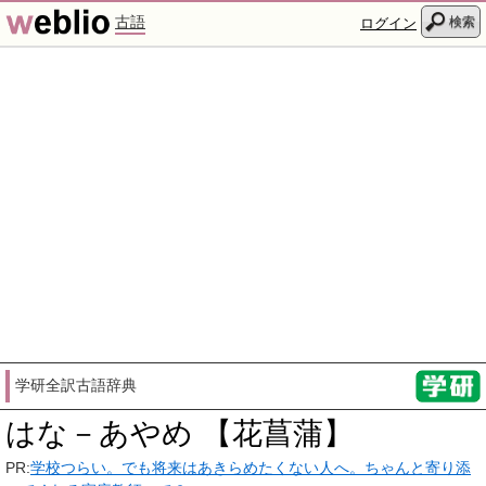
古語
検索
ログイン
学研全訳古語辞典
はな－あやめ 【花菖蒲】
PR:
学校つらい。でも将来はあきらめたくない人へ。ちゃんと寄り添