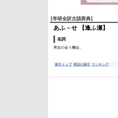
学研全訳古語辞典
あふ－せ 【逢ふ瀬】
名詞
男女の会う機会。
索引トップ
用語の索引
ランキング