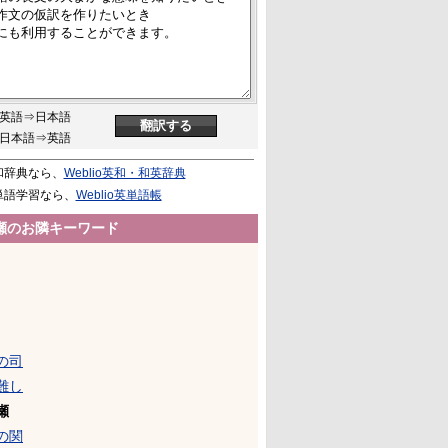
英語⇒日本語
日本語⇒英語
和辞典なら、
Weblio英和・和英辞典
単語学習なら、
Weblio英単語帳
瀬のお隣キーワード
の司
難し
瀬
の関