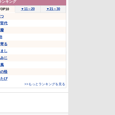
ランキング
▼
11～20
▼
21～30
TOP10
克つ
判官代
頽廢
坊
来寄る
悼まし
いみじ
山風
物の怪
ちたび
>>もっとランキングを見る