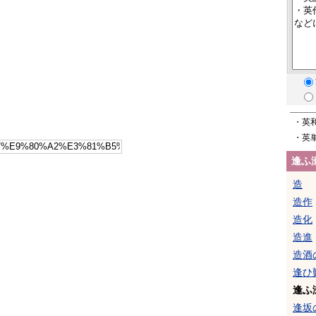
・英
・英
逢ふ
造
造作
造化
造進
造酒
逢ひ
逢ふ
逢坂