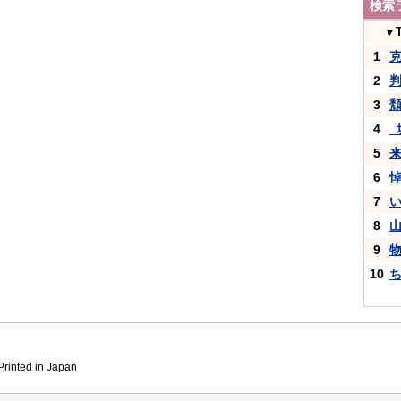
検索
▼
1
2
3
4
_
5
6
7
8
9
10
inted in Japan