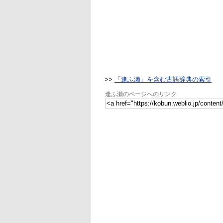
>>
「逢ふ瀬」を含む古語辞典の索引
逢ふ瀬のページへのリンク