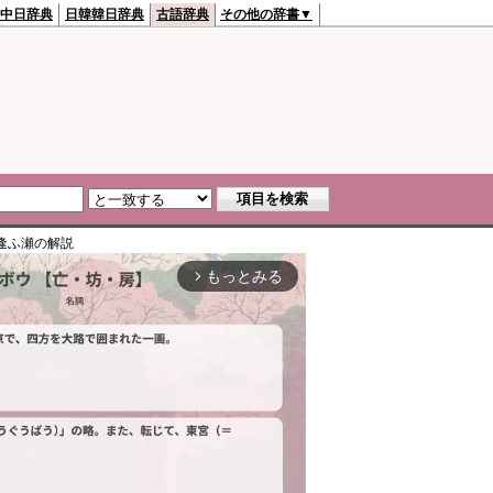
中日辞典
日韓韓日辞典
古語辞典
その他の辞書▼
逢ふ瀬
の解説
もっとみる
arrow_forward_ios