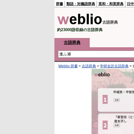
辞書
類語・対義語辞典
英和・和英辞典
日中
古語辞典
約23000語収録の古語辞典
古語辞典
Weblio 辞書
>
古語辞典
>
学研全訳古語辞典
>