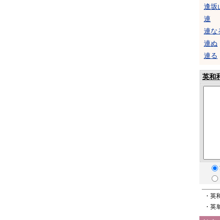
逢坂
連
連な
連ぬ
連る
英和
・英
・英