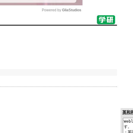
Powered by 
GliaStudios
Mute
英和