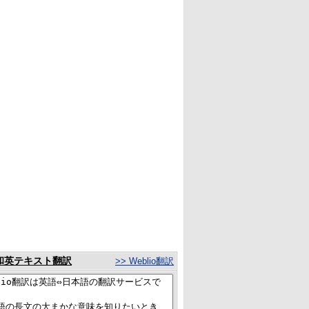
和英テキスト翻訳
>> Weblio翻訳