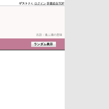
ゲスト
さん
ログイン
辞書総合TOP
古語：
逢ふ瀬の意味