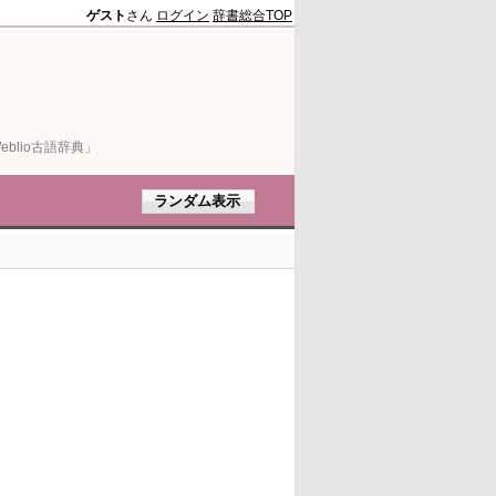
ゲスト
さん
ログイン
辞書総合TOP
blio古語辞典」