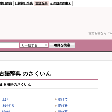
中日辞典
日韓韓日辞典
古語辞典
その他の辞書▼
古文辞書なら「We
io古語辞典 のさくいん
まる用語のさくいん
上げ
挙げて
上げ劣り
揚げ巻
挙げ句
揚げ幕