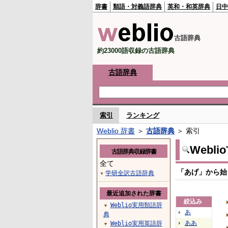
辞書
類語・対義語辞典
英和・和英辞典
日中
古語辞典
約23000語収録の古語辞典
古語辞典
索引
ランキング
Weblio 辞書
＞
古語辞典
＞ 索引
Webl
古語辞典収録辞書
全て
「あげ」から始
学研全訳古語辞典
▼
最近追加された辞書
絞込み
Weblio実用類語辞
▼
あ
典
ああ
Weblio実用英語辞
▼