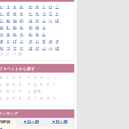
い
う
え
お
か
き
く
け
こ
し
す
せ
そ
た
ち
つ
て
と
に
ぬ
ね
の
は
ひ
ふ
へ
ほ
み
む
め
も
や
ゆ
よ
り
る
れ
ろ
わ
を
ん
ぎ
ぐ
げ
ご
ざ
じ
ず
ぜ
ぞ
ぢ
づ
で
ど
ば
び
ぶ
べ
ぼ
ぴ
ぷ
ぺ
ぽ
ファベットから探す
Ｂ
Ｃ
Ｄ
Ｅ
Ｆ
Ｇ
Ｈ
Ｉ
Ｊ
Ｌ
Ｍ
Ｎ
Ｏ
Ｐ
Ｑ
Ｒ
Ｓ
Ｔ
Ｖ
Ｗ
Ｘ
Ｙ
Ｚ
記号
２
３
４
５
６
７
８
９
０
ランキング
▼
11～20
▼
21～30
TOP10