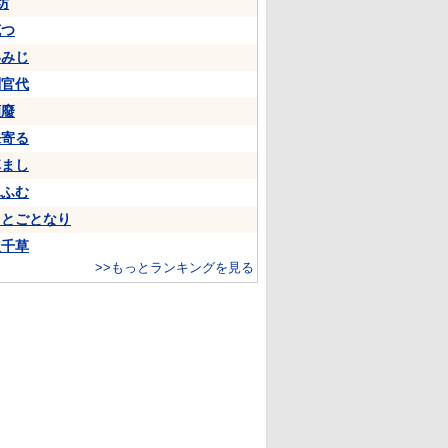
坊
克つ
いみじ
判官代
頽廢
来寄る
悼まし
ふふむ
ことごとなり
八千草
>>もっとランキングを見る