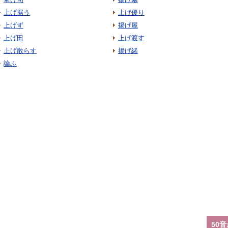
上げ据う
上げ優り
上げず
揚げ屋
上げ田
上げ渡す
上げ散らす
揚げ緒
論ふ
50