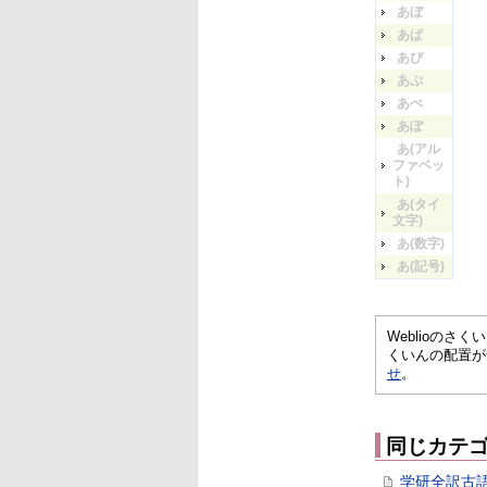
あぼ
あぱ
あぴ
あぷ
あぺ
あぽ
あ(アル
ファベッ
ト)
あ(タイ
文字)
あ(数字)
あ(記号)
Weblioの
くいんの配置が
せ
。
同じカテ
学研全訳古