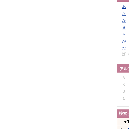
あ
さ
な
ま
ら
が
だ
ぱ
アル
Ａ
Ｋ
Ｕ
１
検索
▼