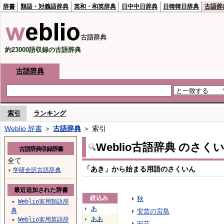
辞書
類語・対義語辞典
英和・和英辞典
日中中日辞典
日韓韓日辞典
古語辞
古語辞典
約23000語収録の古語辞典
古語辞典
索引
ランキング
Weblio 辞書
＞
古語辞典
＞ 索引
Weblio古語辞典 のさく
古語辞典収録辞書
全て
「あき」から始まる用語のさくいん
学研全訳古語辞典
▼
最近追加された辞書
絞込み
秋
Weblio実用類語辞
▼
あ
典
安芸の宮島
ああ
Weblio実用英語辞
▼
安芸