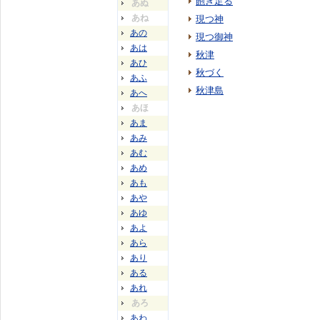
飽き足る
あぬ
あね
現つ神
あの
現つ御神
あは
秋津
あひ
秋づく
あふ
秋津島
あへ
あほ
あま
あみ
あむ
あめ
あも
あや
あゆ
あよ
あら
あり
ある
あれ
あろ
あわ