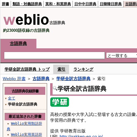
辞書
類語・対義語辞典
英和・和英辞典
日中中日辞典
日韓韓日辞典
古語辞
古語辞典
約23000語収録の古語辞典
古語辞典
学研全訳古語辞典 トップ
索引
ランキング
Weblio 辞書
＞
古語辞典
＞
学研全訳古語辞典
＞ 索引
学研全訳古語辞典
古語辞典収録辞書
全て
▼
学研全訳古語辞典
▼
高校の授業や大学入試に登場する古文の語彙
最近追加された辞書
学習用の辞典です。
Weblio実用類語辞
▼
典
提供 学研教育出版
Weblio実用英語辞
▼
URL
http://gakken-ep.co.jp/