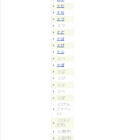
とだ
とぢ
とづ
とで
とど
とば
とび
とぶ
とべ
とぼ
とぱ
とぴ
とぷ
とぺ
とぽ
と(アル
ファベッ
ト)
と(タイ
文字)
と(数字)
と(記号)