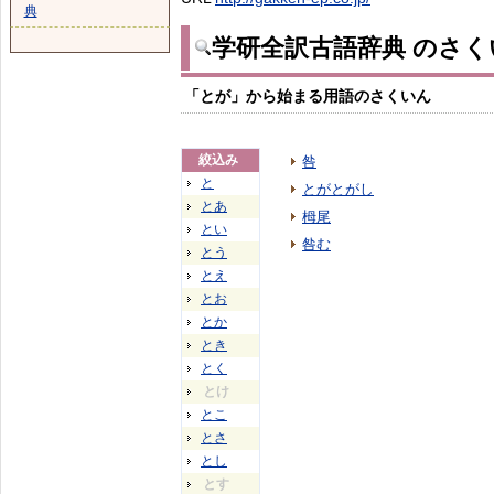
典
学研全訳古語辞典 のさく
「とが」から始まる用語のさくいん
絞込み
咎
と
とがとがし
とあ
栂尾
とい
咎む
とう
とえ
とお
とか
とき
とく
とけ
とこ
とさ
とし
とす