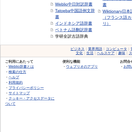
Weblio中日対訳辞書
書
Tatoeba中国語例文辞
Wiktionary日
書
（フランス語カ
インドネシア語辞書
リ）
ベトナム語翻訳辞書
学研全訳古語辞典
ビジネス
｜
業界用語
｜
コンピュータ
｜
文化
｜
生活
｜
ヘルスケア
｜
趣味
｜
ご利用にあたって
便利な機能
お問合
・
Weblio辞書とは
・
ウェブリオのアプリ
・
お問
・
検索の仕方
・
ヘルプ
・
利用規約
・
プライバシーポリシー
・
サイトマップ
・
クッキー・アクセスデータに
ついて