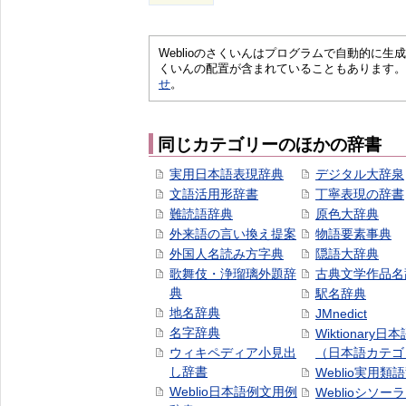
Weblioのさくいんはプログラムで自動的に
くいんの配置が含まれていることもあります。
せ
。
同じカテゴリーのほかの辞書
実用日本語表現辞典
デジタル大辞泉
文語活用形辞書
丁寧表現の辞書
難読語辞典
原色大辞典
外来語の言い換え提案
物語要素事典
外国人名読み方字典
隠語大辞典
歌舞伎・浄瑠璃外題辞
古典文学作品名
典
駅名辞典
地名辞典
JMnedict
名字辞典
Wiktionary日
ウィキペディア小見出
（日本語カテゴ
し辞書
Weblio実用類
Weblio日本語例文用例
Weblioシソー