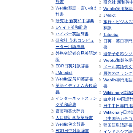
辞書
研究社 新和英
Weblio類語・言い換え
Weblio実用英
辞書
JMdict
研究社 新英和中辞典
旅行・ビジネス
Eゲイト英和辞典
翻訳
ハイパー英語辞書
Tatoeba
研究社 英和コンピュ
日英・英日専門
ーター用語辞典
書
外務省記者会見英語対
遺伝子名称シソ
訳
Weblio和製英
EDR日英対訳辞書
メール英語例文
JMnedict
最強のスラング
Weblio記号和英辞書
Weblio専門用
英語イディオム表現辞
書
典
Wiktionary英語
インターネットスラン
白水社 中国語
グ英和辞典
日中中日専門用
斎藤和英大辞典
Wiktionary日
人口統計学英英辞書
（中国語カテゴ
Weblio例文辞書
韓国語単語辞書
EDR日中対訳辞書
インドネシア語