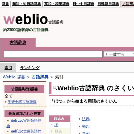
辞書
類語・対義語辞典
英和・和英辞典
日中中日辞典
日韓韓日辞典
古語辞
古語辞典
約23000語収録の古語辞典
古語辞典
索引
ランキング
Weblio 辞書
＞
古語辞典
＞ 索引
Weblio古語辞典 のさく
古語辞典収録辞書
全て
「ほつ」から始まる用語のさくいん
学研全訳古語辞典
▼
最近追加された辞書
絞込み
法界
Weblio実用類語辞
▼
ほ
典
発起
ほあ
Weblio実用英語辞
▼
発句