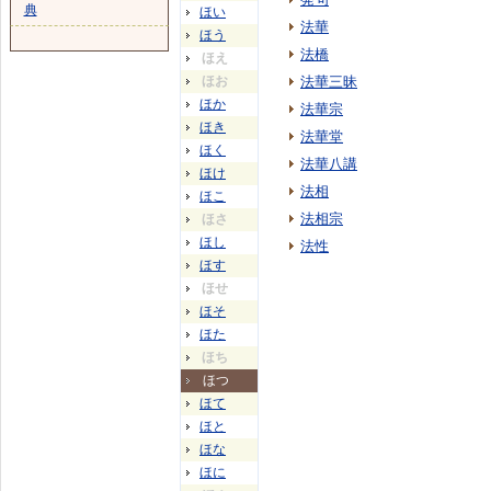
典
ほい
法華
ほう
法橋
ほえ
ほお
法華三昧
ほか
法華宗
ほき
法華堂
ほく
法華八講
ほけ
法相
ほこ
法相宗
ほさ
ほし
法性
ほす
ほせ
ほそ
ほた
ほち
ほつ
ほて
ほと
ほな
ほに