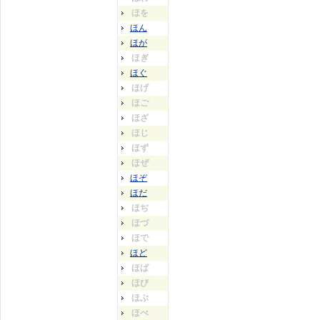
ほを
ほん
ほが
ほぎ
ほぐ
ほげ
ほご
ほざ
ほじ
ほず
ほぜ
ほぞ
ほだ
ほぢ
ほづ
ほで
ほど
ほば
ほび
ほぶ
ほべ