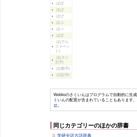
ほぼ
ほぱ
ほぴ
ほぷ
ほぺ
ほぽ
ほ(アル
ファベッ
ト)
ほ(タイ
文字)
ほ(数字)
ほ(記号)
Weblioのさくいんはプログラムで自動的に
くいんの配置が含まれていることもあります。
せ
。
同じカテゴリーのほかの辞書
学研全訳古語辞典