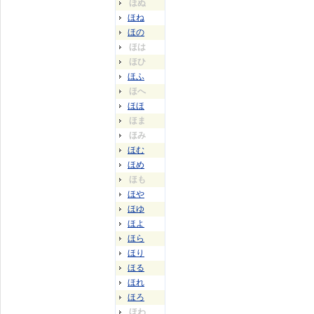
ほぬ
ほね
ほの
ほは
ほひ
ほふ
ほへ
ほほ
ほま
ほみ
ほむ
ほめ
ほも
ほや
ほゆ
ほよ
ほら
ほり
ほる
ほれ
ほろ
ほわ