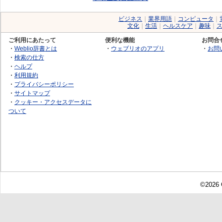
ビジネス
｜
業界用語
｜
コンピュータ
｜
文化
｜
生活
｜
ヘルスケア
｜
趣味
｜
ご利用にあたって
便利な機能
お問合
・
Weblio辞書とは
・
ウェブリオのアプリ
・
お問
・
検索の仕方
・
ヘルプ
・
利用規約
・
プライバシーポリシー
・
サイトマップ
・
クッキー・アクセスデータに
ついて
©2026 