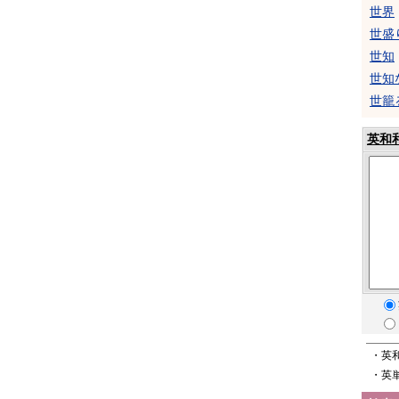
世界
世盛
世知
世知
世籠
英和
・英
・英