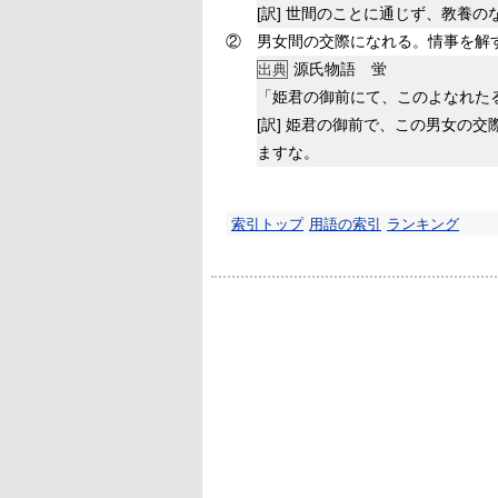
[訳]
世間のことに通じず、教養の
②
男女間の交際になれる。情事を解
源氏物語 蛍
出典
「姫君の御前にて、このよなれた
[訳]
姫君の御前で、この男女の交
ますな。
索引トップ
用語の索引
ランキング