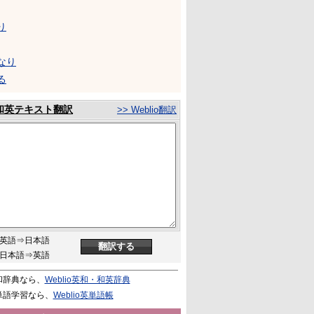
り
なり
る
和英テキスト翻訳
>> Weblio翻訳
英語⇒日本語
日本語⇒英語
和辞典なら、
Weblio英和・和英辞典
単語学習なら、
Weblio英単語帳