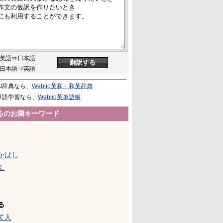
英語⇒日本語
日本語⇒英語
和辞典なら、
Weblio英和・和英辞典
単語学習なら、
Weblio英単語帳
るのお隣キーワード
かはし
く
る
て人