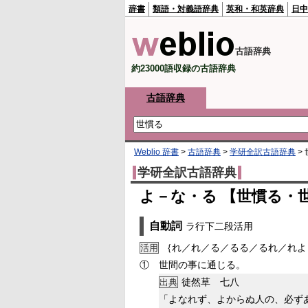
辞書
類語・対義語辞典
英和・和英辞典
日中
古語辞典
約23000語収録の古語辞典
古語辞典
Weblio 辞書
>
古語辞典
>
学研全訳古語辞典
>
学研全訳古語辞典
よ－な・る 【世慣る・
自動詞
ラ行下二段活用
｛れ／れ／る／るる／るれ／れよ
活用
①
世間の事に通じる。
徒然草 七八
出典
「よなれず、よからぬ人の、必ず