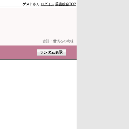
ゲスト
さん
ログイン
辞書総合TOP
古語：
世慣るの意味