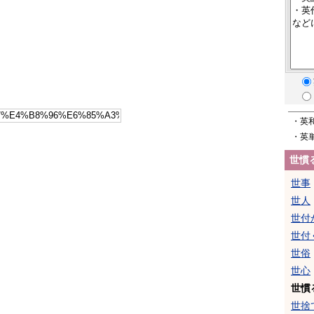
・英
・英
世慣
世事
世人
世付
世付
世俗
世心
世慣
世捨