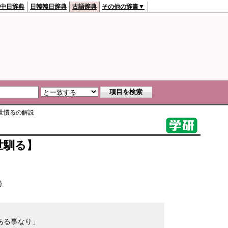
中日辞典
日韓韓日辞典
古語辞典
その他の辞書▼
世慣る
の解説
世馴る】
｝
ある事なり」