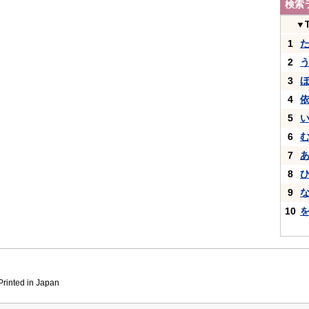
検索
▼
1
2
3
4
5
6
7
8
9
10
inted in Japan