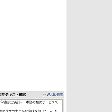
和英テキスト翻訳
>> Weblio翻訳