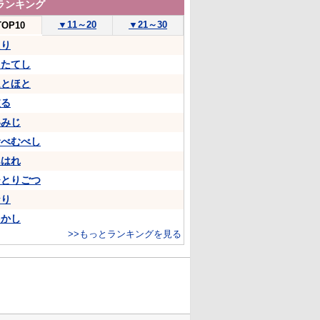
ランキング
▼
11～20
▼
21～30
TOP10
たり
うたてし
ほとほと
依る
いみじ
むべむべし
あはれ
ひとりごつ
なり
をかし
>>もっとランキングを見る