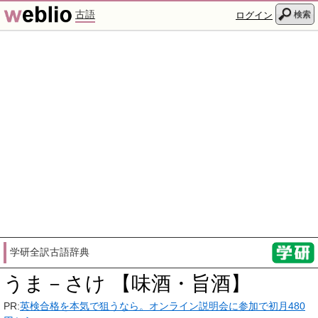
古語
検索
ログイン
学研全訳古語辞典
うま－さけ 【味酒・旨酒】
PR:
英検合格を本気で狙うなら。オンライン説明会に参加で初月480