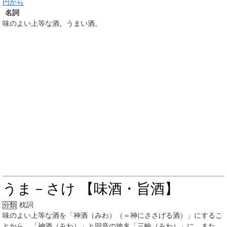
円から
名詞
味のよい上等な酒。うまい酒。
うま－さけ 【味酒・旨酒】
枕詞
分類
味のよい上等な酒を「神酒（みわ）（＝神にささげる酒）」にするこ
とから、「神酒（みわ）」と同音の地名「三輪（みわ）」に、また、