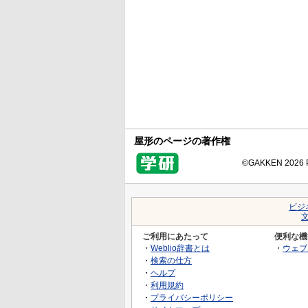
屋形のページの著作権
©GAKKEN 2026 Pr
ビジ
ご利用にあたって
便利な機
・
Weblio辞書とは
・
ウェブ
・
検索の仕方
・
ヘルプ
・
利用規約
・
プライバシーポリシー