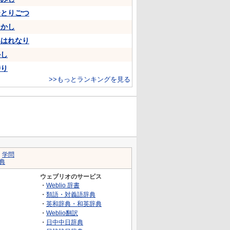
ひとりごつ
をかし
あはれなり
かし
侍り
>>もっとランキングを見る
｜
学問
典
ウェブリオのサービス
・
Weblio 辞書
・
類語・対義語辞典
・
英和辞典・和英辞典
・
Weblio翻訳
・
日中中日辞典