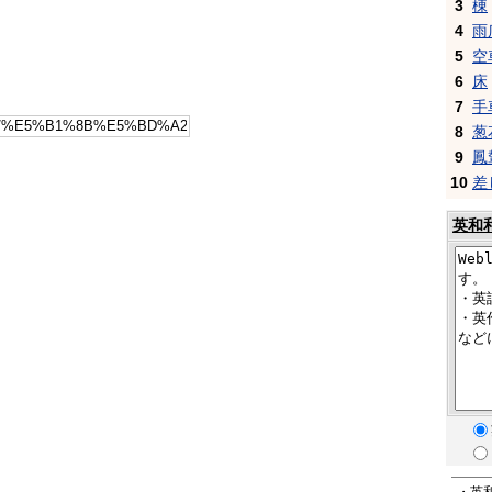
3
棟
4
雨
5
空
6
床
7
手
8
葱
9
鳳
10
差
英和