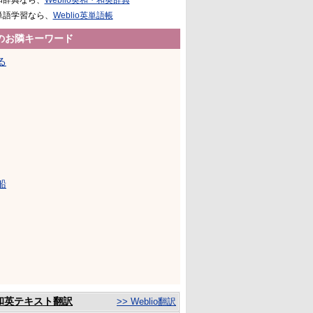
和辞典なら、
Weblio英和・和英辞典
単語学習なら、
Weblio英単語帳
のお隣キーワード
る
船
和英テキスト翻訳
>> Weblio翻訳