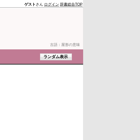
ゲスト
さん
ログイン
辞書総合TOP
古語：
屋形の意味