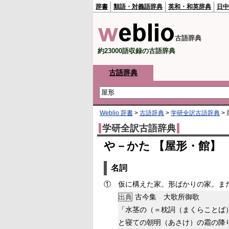
辞書
類語・対義語辞典
英和・和英辞典
日中
古語辞典
約23000語収録の古語辞典
古語辞典
Weblio 辞書
>
古語辞典
>
学研全訳古語辞典
>
学研全訳古語辞典
や－かた 【屋形・館】
名詞
①
仮に構えた家。形ばかりの家。ま
古今集 大歌所御歌
出典
「水茎の（＝枕詞（まくらことば
と寝ての朝明（あさけ）の霜の降