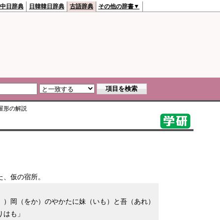
中日辞典
日韓韓日辞典
古語辞典
その他の辞書▼
屋形
の解説
た、仮の宿所。
））岡（をか）のやかたに妹（いも）と吾（あれ）
りはも」