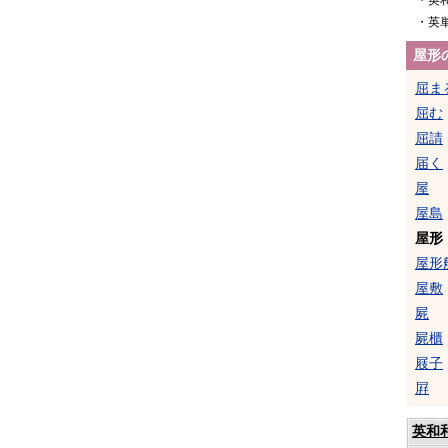
・英
・英
屋形
屈ま
屈む
屈請
届く
屋
屋島
屋形
屋形
屋敷
屍
屍櫃
屐子
屛
英和