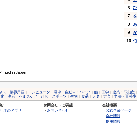
6
7
8
9
10
inted in Japan
ネス
｜
業界用語
｜
コンピュータ
｜
電車
｜
自動車・バイク
｜
船
｜
工学
｜
建築・不動産
文化
｜
生活
｜
ヘルスケア
｜
趣味
｜
スポーツ
｜
生物
｜
食品
｜
人名
｜
方言
｜
辞書・百科事
能
お問合せ・ご要望
会社概要
リオのアプリ
・
お問い合わせ
・
公式企業ページ
・
会社情報
・
採用情報