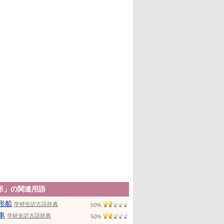
形」の関連用語
形船
学研全訳古語辞典
50%
車
学研全訳古語辞典
50%