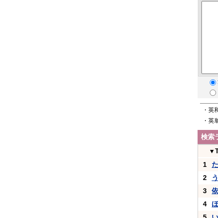
・英
・英
検索
▼
1
2
3
4
5