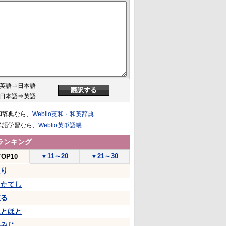
英語⇒日本語
日本語⇒英語
和辞典なら、
Weblio英和・和英辞典
単語学習なら、
Weblio英単語帳
ランキング
▼
11～20
▼
21～30
TOP10
たり
うたてし
依る
ほとほと
いみじ