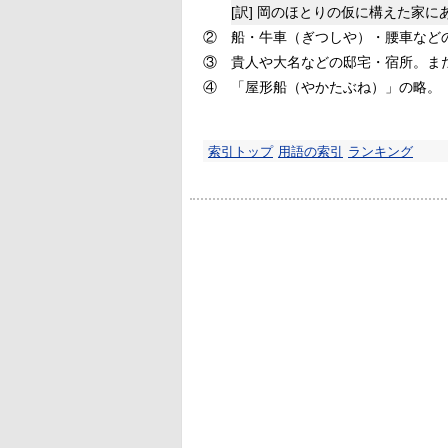
[訳]
岡のほとりの仮に構えた家に
②
船・牛車（ぎつしや）・腰車など
③
貴人や大名などの邸宅・宿所。ま
④
「屋形船（やかたぶね）」の略。
索引トップ
用語の索引
ランキング