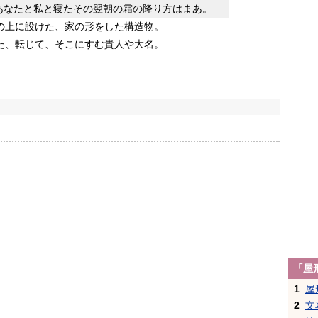
あなたと私と寝たその翌朝の霜の降り方はまあ。
の上に設けた、家の形をした構造物。
た、転じて、そこにすむ貴人や大名。
「屋
1
屋
2
文