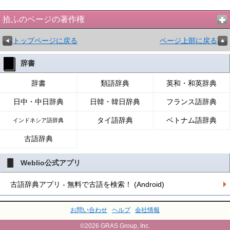
拾ふのページの著作権
トップページに戻る
ページ上部に戻る
辞書
辞書
類語辞典
英和・和英辞典
日中・中日辞典
日韓・韓日辞典
フランス語辞典
タイ語辞典
ベトナム語辞典
インドネシア語辞典
古語辞典
Weblio公式アプリ
古語辞典アプリ - 無料で古語を検索！ (Android)
お問い合わせ
ヘルプ
会社情報
©2026 GRAS Group, Inc.