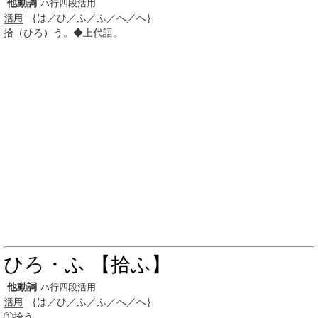
他動詞
ハ行四段活用
｛は／ひ／ふ／ふ／へ／へ｝
活用
拾（ひろ）う。◆上代語。
ひろ・ふ 【拾ふ】
他動詞
ハ行四段活用
｛は／ひ／ふ／ふ／へ／へ｝
活用
①
拾う。