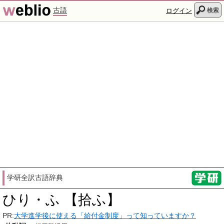
古語
検索
ログイン
学研全訳古語辞典
ひり・ふ 【拾ふ】
PR:
大学進学後に使える「給付金制度」って知っていますか？