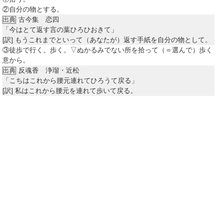
②
自分の物とする。
古今集 恋四
出典
「今はとて返す言の葉ひろひおきて」
[訳]
もうこれまでといって（あなたが）返す手紙を自分の物として。
③
徒歩で行く。歩く。▽ぬかるみでない所を拾って（＝選んで）歩く
意から。
反魂香 浄瑠・近松
出典
「こちはこれから腰元連れてひろうて戻る」
[訳]
私はこれから腰元を連れて歩いて戻る。