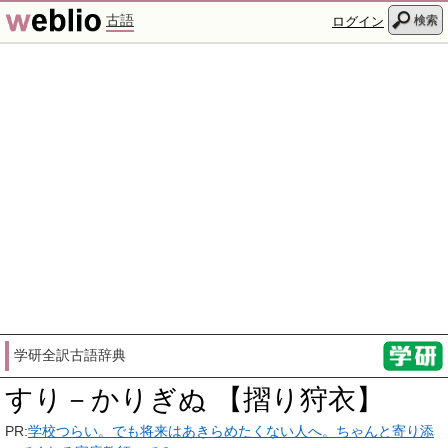
古語
検索
ログイン
学研全訳古語辞典
すり－かりぎぬ 【摺り狩衣】
PR:
学校つらい。でも将来はあきらめたくない人へ。ちゃんと寄り添