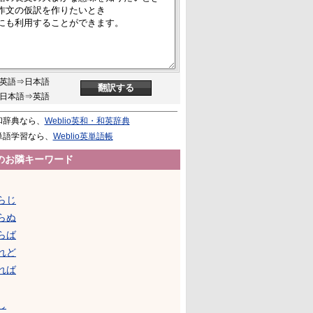
英語⇒日本語
日本語⇒英語
和辞典なら、
Weblio英和・和英辞典
単語学習なら、
Weblio英単語帳
のお隣キーワード
らじ
らぬ
らば
れど
れば
し