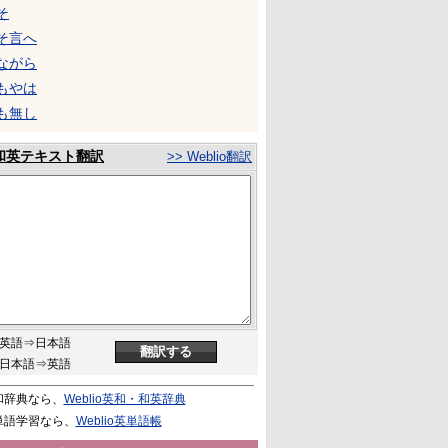
そ
そ言へ
ながら
もやは
も無し
和英テキスト翻訳
>> Weblio翻訳
英語⇒日本語
日本語⇒英語
和辞典なら、
Weblio英和・和英辞典
単語学習なら、
Weblio英単語帳