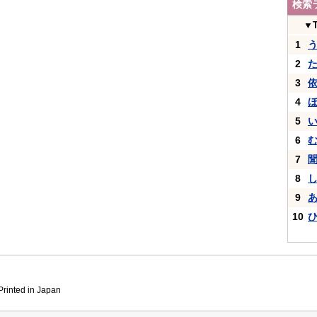
検索
▼
1
2
3
4
5
6
7
8
9
10
inted in Japan