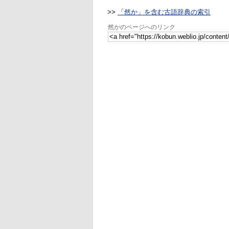
>>
「然か」を含む古語辞典の索引
然かのページへのリンク