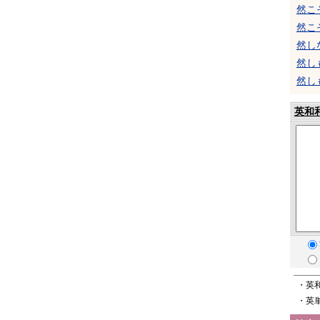
然こ
然こ
然し
然し
然し
英和
・英
・英