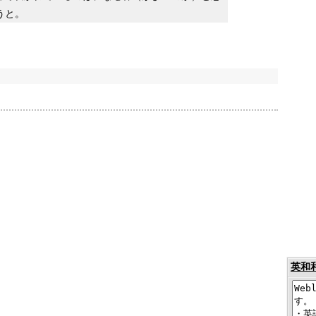
うと。
英和