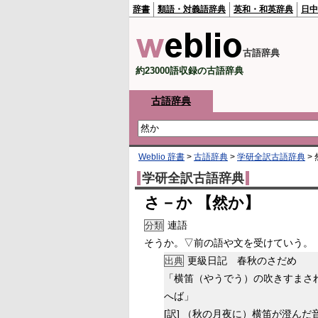
辞書
類語・対義語辞典
英和・和英辞典
日中
古語辞典
約23000語収録の古語辞典
古語辞典
Weblio 辞書
>
古語辞典
>
学研全訳古語辞典
>
学研全訳古語辞典
さ－か 【然か】
連語
分類
そうか。▽前の語や文を受けていう。
更級日記 春秋のさだめ
出典
「横笛（やうでう）の吹きすまさ
へば」
[訳]
（秋の月夜に）横笛が澄んだ