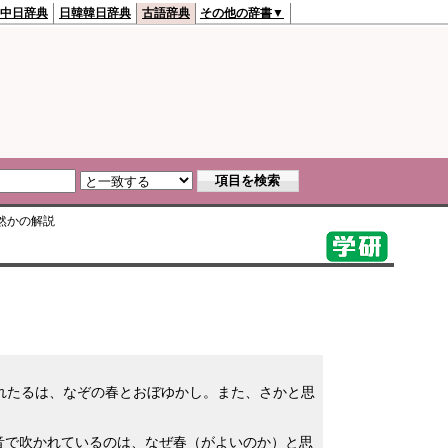
中日辞典
日韓韓日辞典
古語辞典
その他の辞書▼
然か
の解説
れたるは、なぞの春とおぼゆかし。また、さかと思
音で吹かれているのは、なぜ春（がよいのか）と思