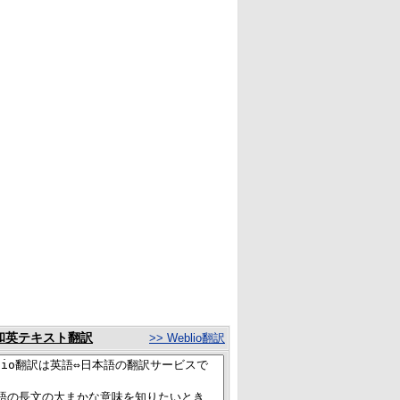
和英テキスト翻訳
>> Weblio翻訳