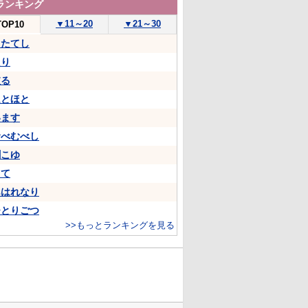
ランキング
▼
11～20
▼
21～30
TOP10
うたてし
たり
依る
ほとほと
います
むべむべし
聞こゆ
して
あはれなり
ひとりごつ
>>もっとランキングを見る