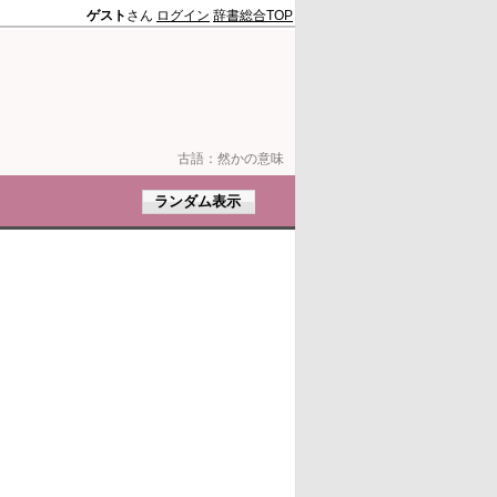
ゲスト
さん
ログイン
辞書総合TOP
古語：
然かの意味