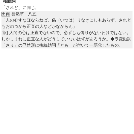
接続詞
「されど」に同じ。
徒然草 八五
出典
「人の心すなほならねば、偽（いつは）りなきにしもあらず。されど
もおのづから正直の人などかなからん」
[訳]
人間の心は正直でないので、必ずしも偽りがないわけではない。
しかしまれに正直な人がどうしていないはずがあろうか。◆ラ変動詞
「さり」の已然形に接続助詞「ども」が付いて一語化したもの。