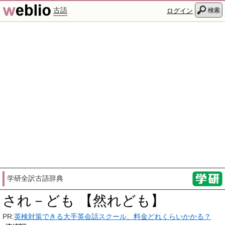
古語
検索
ログイン
学研全訳古語辞典
され－ども 【然れども】
PR:
英検対策できる大手英会話スクール、料金どれくらいかかる？