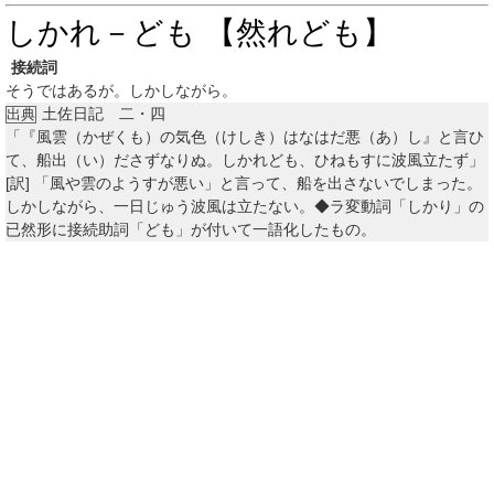
しかれ－ども 【然れども】
接続詞
そうではあるが。しかしながら。
土佐日記 二・四
出典
「『風雲（かぜくも）の気色（けしき）はなはだ悪（あ）し』と言ひ
て、船出（い）ださずなりぬ。しかれども、ひねもすに波風立たず」
[訳]
「風や雲のようすが悪い」と言って、船を出さないでしまった。
しかしながら、一日じゅう波風は立たない。◆ラ変動詞「しかり」の
已然形に接続助詞「ども」が付いて一語化したもの。