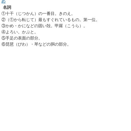
め
名詞
①
十干（じつかん）の一番目。きのえ。
②
（
①
から転じて）最もすぐれているもの。第一位。
③
かめ・かになどの固い殻。甲羅（こうら）。
④
よろい。かぶと。
⑤
手足の表面の部分。
⑥
琵琶（びわ）・琴などの胴の部分。