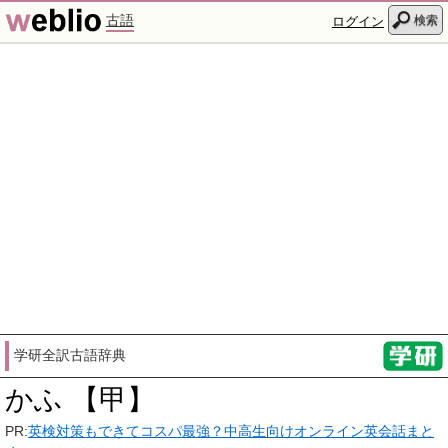
古語
検索
ログイン
学研全訳古語辞典
かふ 【甲】
PR:
英検対策もできてコスパ最強？中高生向けオンライン英会話まと