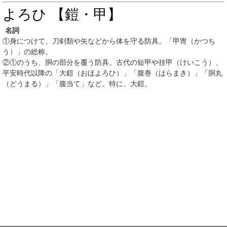
よろひ 【鎧・甲】
名詞
①
身につけて、刀剣類や矢などから体を守る防具。「甲冑（かつち
う）」の総称。
②
①
のうち、胴の部分を覆う防具。古代の短甲や挂甲（けいこう）、
平安時代以降の「大鎧（おほよろひ）」「腹巻（はらまき）」「胴丸
（どうまる）」「腹当て」など。特に、大鎧。