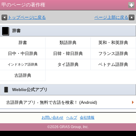
甲のページの著作権
トップページに戻る
ページ上部に戻る
辞書
辞書
類語辞典
英和・和英辞典
日中・中日辞典
日韓・韓日辞典
フランス語辞典
タイ語辞典
ベトナム語辞典
インドネシア語辞典
古語辞典
Weblio公式アプリ
古語辞典アプリ - 無料で古語を検索！ (Android)
お問い合わせ
ヘルプ
会社情報
©2026 GRAS Group, Inc.