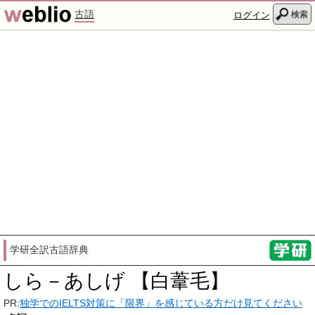
古語
検索
ログイン
学研全訳古語辞典
しら－あしげ 【白葦毛】
PR:
独学でのIELTS対策に「限界」を感じている方だけ見てください